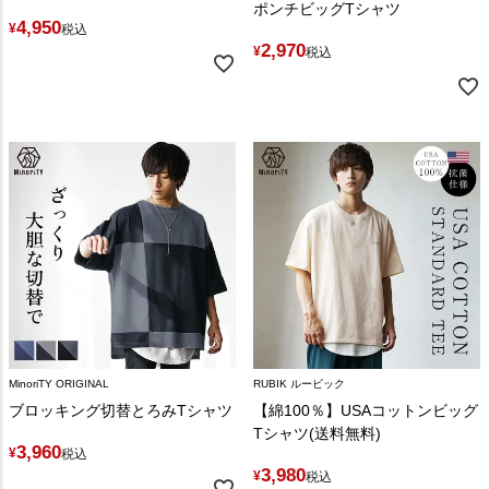
ポンチビッグTシャツ
4,950
¥
税込
2,970
¥
税込
MinoriTY ORIGINAL
RUBIK ルービック
ブロッキング切替とろみTシャツ
【綿100％】USAコットンビッグ
Tシャツ(送料無料)
3,960
¥
税込
3,980
¥
税込