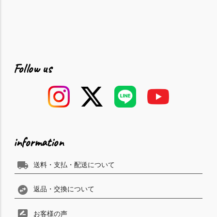
Follow us
information
local_shipping
送料・支払・配送について
swap_horizontal_circle
返品・交換について
rate_review
お客様の声