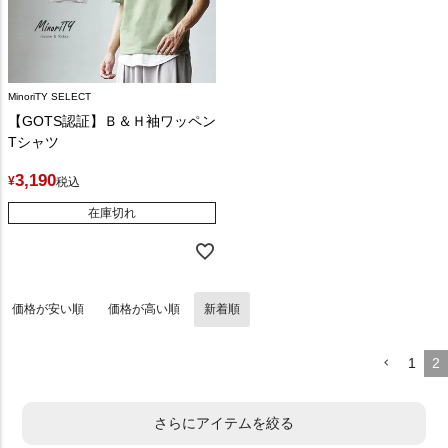
MinoriTY SELECT
【GOTS認証】Ｂ＆Ｈ袖ワッペン
Tシャツ
3,190
¥
税込
在庫切れ
価格が安い順
価格が高い順
新着順
1
2
さらにアイテムを絞る