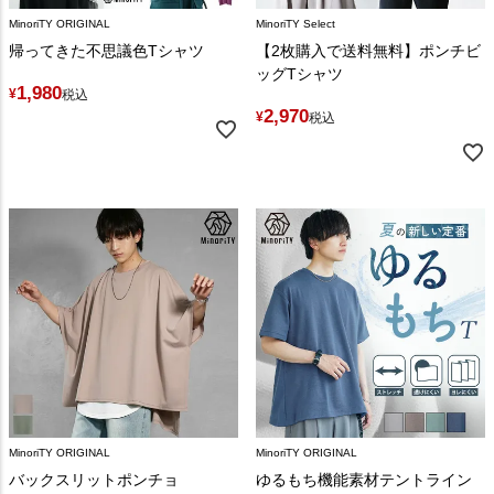
MinoriTY ORIGINAL
MinoriTY Select
帰ってきた不思議色Tシャツ
【2枚購入で送料無料】ポンチビ
ッグTシャツ
1,980
¥
税込
2,970
¥
税込
MinoriTY ORIGINAL
MinoriTY ORIGINAL
バックスリットポンチョ
ゆるもち機能素材テントライン