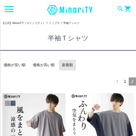
search
shopping_cart
【公式】MinoriTY（マイノリティ）
トップス
半袖Ｔシャツ
半袖Ｔシャツ
価格が安い順
価格が高い順
新着順
1
2