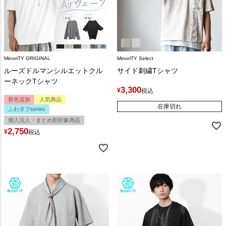
MinoriTY ORIGINAL
MinoriTY Select
ルーズドルマンシルエットクル
サイド刺繍Tシャツ
ーネックTシャツ
3,300
¥
税込
新色追加
人気商品
在庫切れ
ふわタフseries
個人法人・まとめ割対象商品
2,750
¥
税込