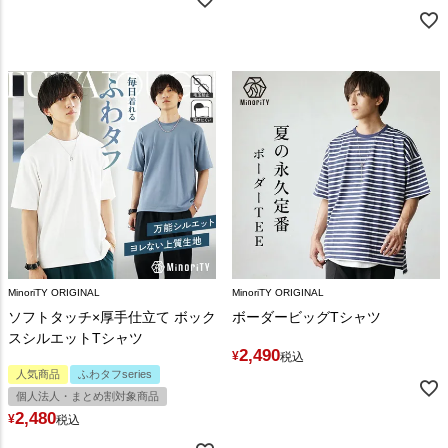
MinoriTY ORIGINAL
MinoriTY ORIGINAL
ソフトタッチ×厚手仕立て ボック
ボーダービッグTシャツ
スシルエットTシャツ
2,490
¥
税込
人気商品
ふわタフseries
個人法人・まとめ割対象商品
2,480
¥
税込