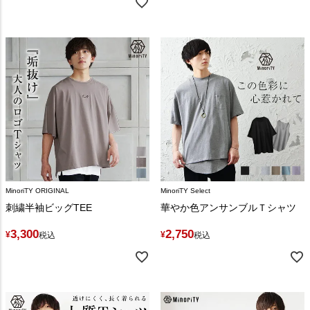
MinoriTY ORIGINAL
MinoriTY Select
刺繍半袖ビッグTEE
華やか色アンサンブルＴシャツ
3,300
2,750
¥
¥
税込
税込