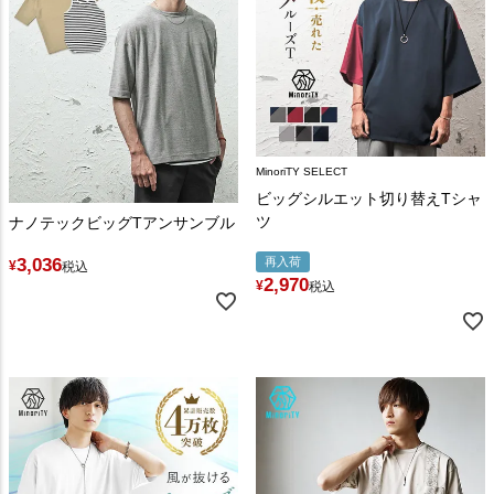
MinoriTY SELECT
ビッグシルエット切り替えTシャ
ツ
ナノテックビッグTアンサンブル
3,036
再入荷
¥
税込
2,970
¥
税込