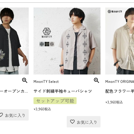
MinoriTY Select
MinoriTY ORIGINA
【送料無料】フラワーオープンカラー半袖シャツ
サイド刺繍半袖キューバシャツ
配色フラワー
セットアップ可能
3,960
税込
¥
3,960
税込
¥