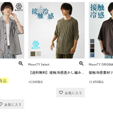
MinoriTY Select
MinoriTY ORIGINA
【送料無料】接触冷感透かし編みサマーニット
商品
5,940
3,850
税込
税込
¥
¥