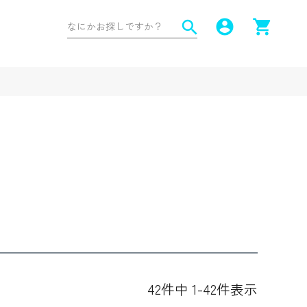
account_circle
shopping_cart
search
42
件中
1
-
42
件表示