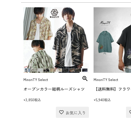
MinoriTY Select
MinoriTY Select
オープンカラー総柄ルーズシャツ
3,850
5,940
税込
税込
¥
¥