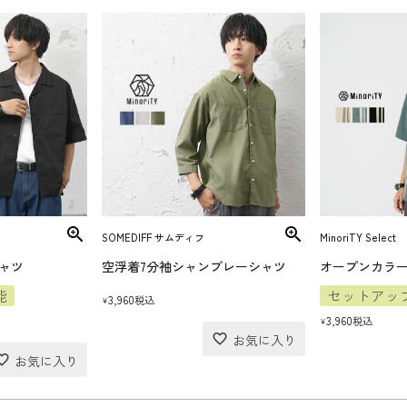
SOMEDIFF サムディフ
MinoriTY Select
ャツ
空浮着7分袖シャンブレーシャツ
能
セットアッ
3,960
税込
¥
3,960
税込
¥