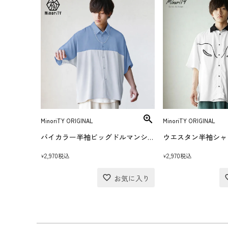
MinoriTY ORIGINAL
MinoriTY ORIGINAL
バイカラー半袖ビッグドルマンシャツ
ウエスタン半袖シャ
2,970
2,970
税込
税込
¥
¥