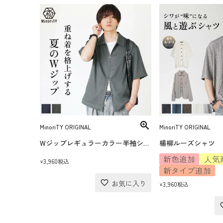
MinoriTY ORIGINAL
MinoriTY ORIGINAL
Wジップレギュラーカラー半袖シャツ
楊柳ルーズシャツ
新色追加
人気
3,960
税込
¥
新タイプ追加
3,960
税込
¥