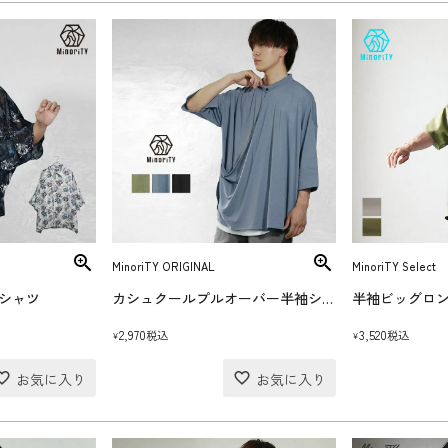
MinoriTY ORIGINAL
MinoriTY Select
シャツ
カシュクールプルオーバー半袖シャツ
半袖ビッグロ
2,970
3,520
税込
税込
¥
¥