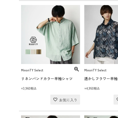
MinoriTY Select
MinoriTY Select
リネンバンドカラー半袖シャツ
透かしフラワー半袖
3,960
4,950
税込
税込
¥
¥