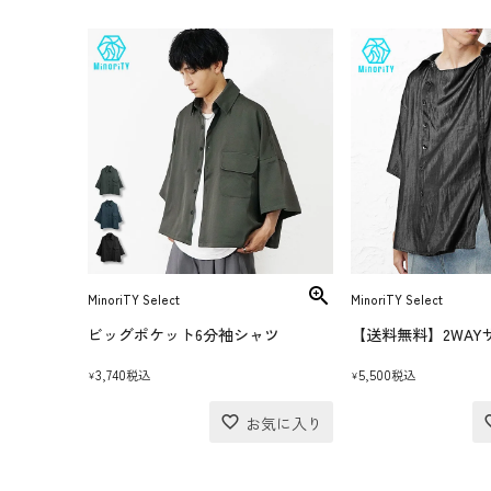
MinoriTY Select
MinoriTY Select
ビッグポケット6分袖シャツ
3,740
5,500
税込
税込
¥
¥