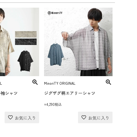
L
MinoriTY ORIGINAL
半袖シャツ
ジグザグ柄エアリーシャツ
4,290
税込
¥