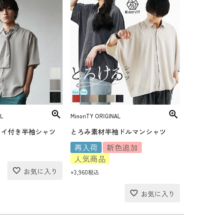
L
MinoriTY ORIGINAL
タイ付き半袖シャツ
とろみ素材半袖ドルマンシャツ
再入荷
新色追加
人気商品
3,960
税込
¥