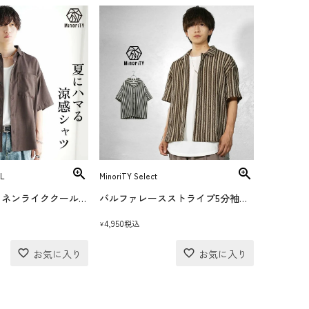
L
MinoriTY Select
接触冷感素材リネンライククールオープンカラーシャツ
バルファレースストライプ5分袖シャツ
4,950
税込
¥