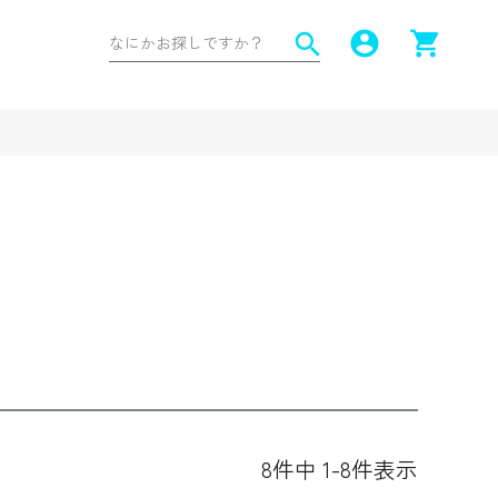
account_circle
shopping_cart
search
8
件中
1
-
8
件表示