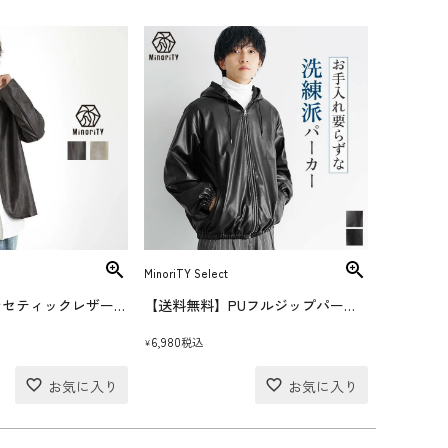
MinoriTY Select
ノーカラーシンセティックレザージャケット
【送料無料】PUフルジップパーカー
6,980
税込
¥