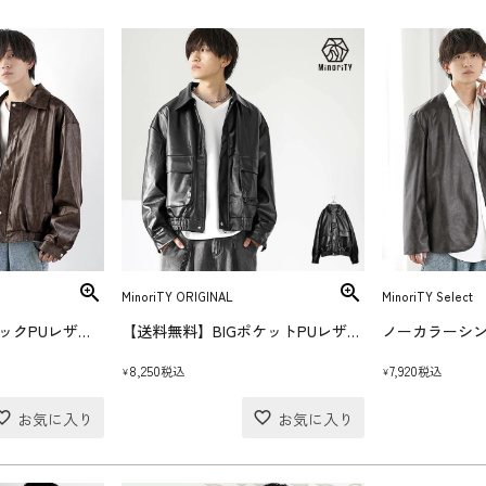
MinoriTY ORIGINAL
MinoriTY Select
【送料無料】クラシックPUレザージャケット
【送料無料】BIGポケットPUレザーブルゾン
8,250
7,920
税込
税込
¥
¥