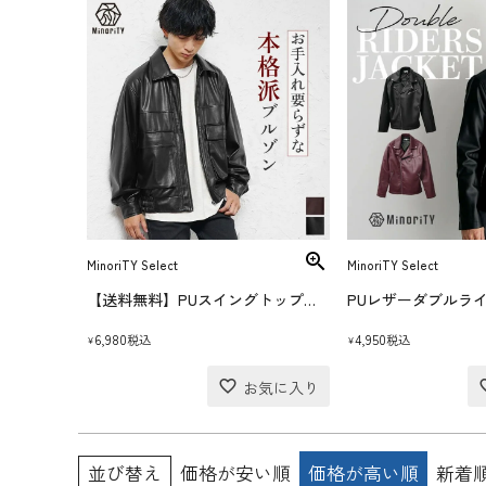
MinoriTY Select
MinoriTY Select
【送料無料】PUスイングトップジャケット
6,980
4,950
税込
税込
¥
¥
並び替え
価格が安い順
価格が高い順
新着