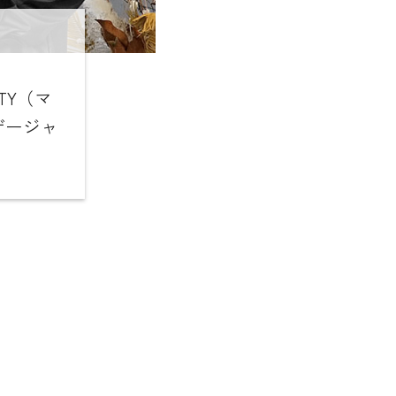
TY（マ
ザージャ
。