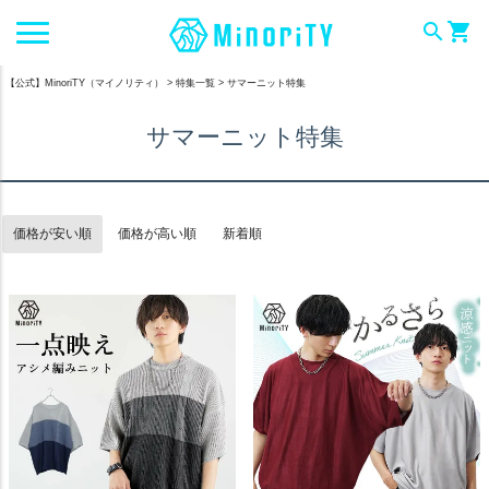
search
shopping_cart
【公式】MinoriTY（マイノリティ）
特集一覧
サマーニット特集
サマーニット特集
価格が安い順
価格が高い順
新着順