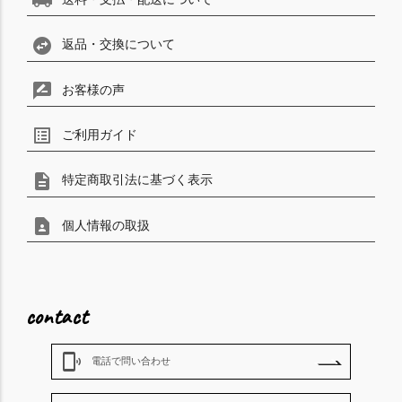
local_shipping
swap_horizontal_circle
返品・交換について
rate_review
お客様の声
list_alt
ご利用ガイド
description
特定商取引法に基づく表示
contact_page
個人情報の取扱
contact
phonelink_ring
電話で問い合わせ