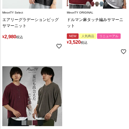
MinoriTY Select
MinoriTY ORIGINAL
エアリーグラデーションビッグ
ドルマン麻タッチ編みサマーニ
サマーニット
ット
2,980
NEW
人気商品
リニューアル
¥
税込
3,520
¥
税込