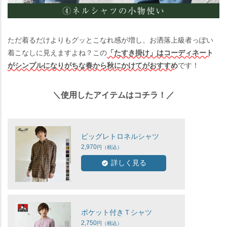
ただ着るだけよりもグッとこなれ感が増し、お洒落上級者っぽい
着こなしに見えますよね？この
「たすき掛け」はコーディネート
がシンプルになりがちな春から秋にかけてがおすすめ
です！
＼使用したアイテムはコチラ！／
ビッグレトロネルシャツ
2,970
詳しく見る
ポケット付きＴシャツ
2,750