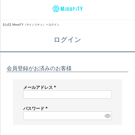
【公式】MinoriTY（マイノリティ）
ログイン
ログイン
会員登録がお済みのお客様
メールアドレス
(
必
須
パスワード
)
(
必
須
)