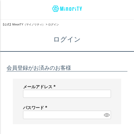
【公式】MinoriTY（マイノリティ）
ログイン
ログイン
会員登録がお済みのお客様
メールアドレス
(
必
須
パスワード
)
(
必
須
)