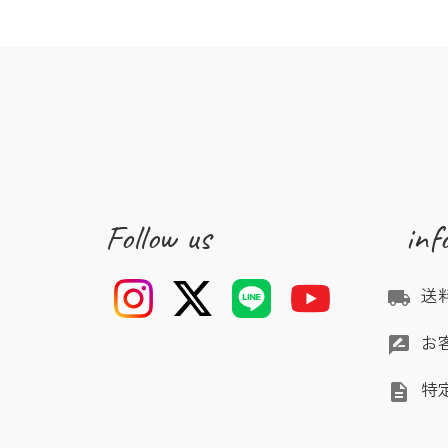
Follow us
inf
送
local_shipping
お
rate_review
特
description