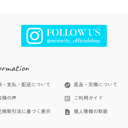
ormation
料・支払・配送について
返品・交換について
swap_horizontal_circle
客様の声
ご利用ガイド
list_alt
定商取引法に基づく表示
個人情報の取扱
contact_page