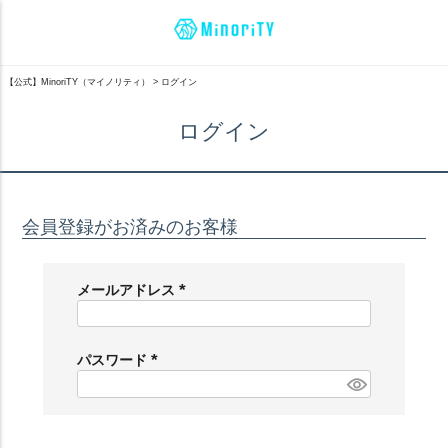
【公式】MinoriTY（マイノリティ）
ログイン
ログイン
会員登録がお済みのお客様
メールアドレス
(
必
須
パスワード
)
(
必
須
)