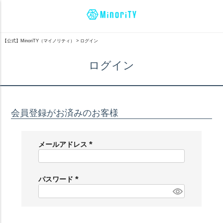
【公式】MinoriTY（マイノリティ）
ログイン
ログイン
会員登録がお済みのお客様
メールアドレス
(
必
須
パスワード
)
(
必
須
)