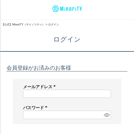
【公式】MinoriTY（マイノリティ）
ログイン
ログイン
会員登録がお済みのお客様
メールアドレス
(
必
須
パスワード
)
(
必
須
)