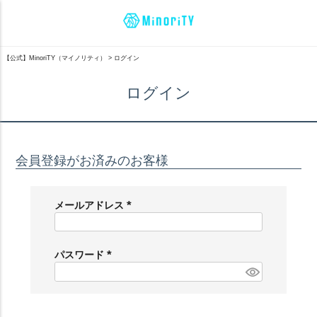
【公式】MinoriTY（マイノリティ）
ログイン
ログイン
会員登録がお済みのお客様
メールアドレス
(
必
須
パスワード
)
(
必
須
)