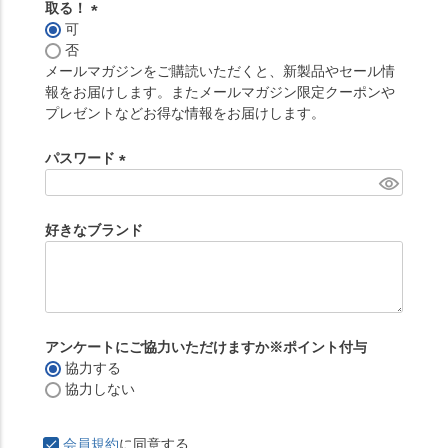
取る！
可
(
否
必
メールマガジンをご購読いただくと、新製品やセール情
須
報をお届けします。またメールマガジン限定クーポンや
)
プレゼントなどお得な情報をお届けします。
パスワード
(
必
須
好きなブランド
)
アンケートにご協力いただけますか※ポイント付与
協力する
協力しない
会員規約
に同意する