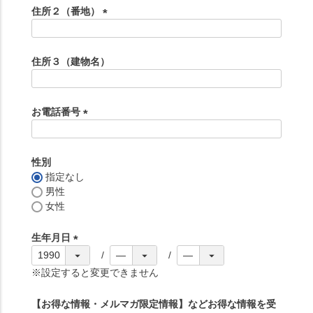
須
住所２（番地）
)
(
必
須
住所３（建物名）
)
お電話番号
(
必
須
性別
)
指定なし
男性
女性
生年月日
(
必
※設定すると変更できません
須
)
【お得な情報・メルマガ限定情報】などお得な情報を受