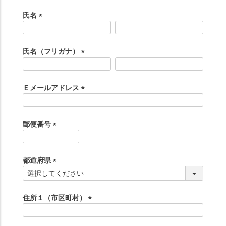
氏名
(
必
須
氏名（フリガナ）
)
(
必
須
Ｅメールアドレス
)
(
必
須
郵便番号
)
(
必
須
都道府県
)
(
必
須
住所１（市区町村）
)
(
必