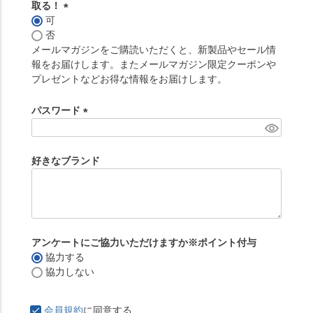
取る！
可
(
否
必
メールマガジンをご購読いただくと、新製品やセール情
須
報をお届けします。またメールマガジン限定クーポンや
)
プレゼントなどお得な情報をお届けします。
パスワード
(
必
須
好きなブランド
)
アンケートにご協力いただけますか※ポイント付与
協力する
協力しない
会員規約
に同意する