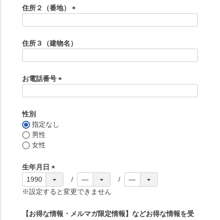
須
住所２（番地）
)
(
必
須
住所３（建物名）
)
お電話番号
(
必
須
性別
)
指定なし
男性
女性
生年月日
(
必
※設定すると変更できません
須
)
【お得な情報・メルマガ限定情報】などお得な情報を受