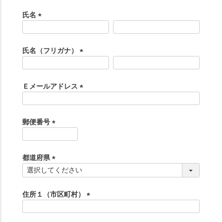
氏名
(
必
須
氏名（フリガナ）
)
(
必
須
Ｅメールアドレス
)
(
必
須
郵便番号
)
(
必
須
都道府県
)
(
必
須
住所１（市区町村）
)
(
必