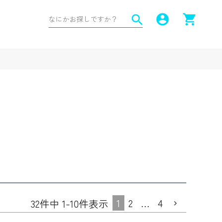
account_circle
shopping_cart
search
1
2
…
4
32
件中
1
-
10
件表示