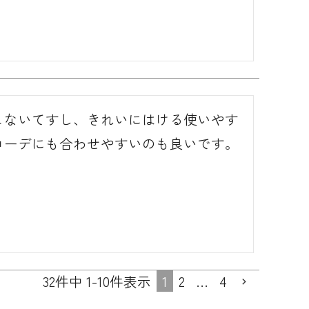
こないてすし、きれいにはける使いやす
コーデにも合わせやすいのも良いです。
1
2
…
4
32
件中
1
-
10
件表示