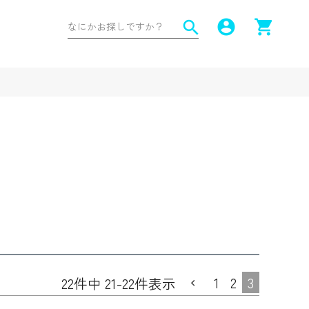
account_circle
shopping_cart
search
1
2
3
22
件中
21
-
22
件表示