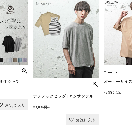
MinoriTY SELECT
ルＴシャツ
オーバーサイ
2,980
税込
¥
ナノテックビッグTアンサンブル
3,036
税込
¥