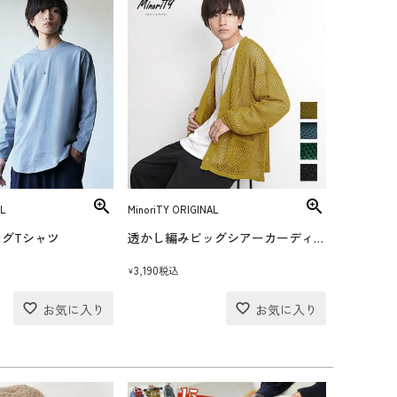
L
MinoriTY ORIGINAL
グTシャツ
透かし編みビッグシアーカーディガン
3,190
税込
¥