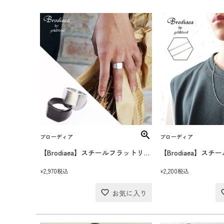
ブローディア
ブローディア
【Brodiaea】スチールフラットリング
2,970
2,200
税込
税込
¥
¥