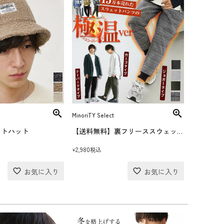
MinoriTY Select
ットハット
【送料無料】裏フリーススウェットパンツ
2,980
税込
¥