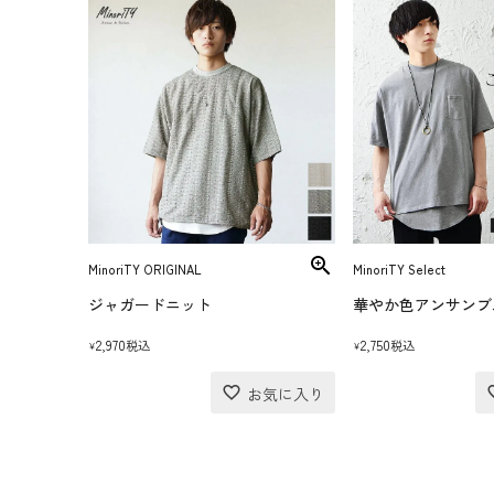
MinoriTY ORIGINAL
MinoriTY Select
ジャガードニット
華やか色アンサンブ
2,970
2,750
税込
税込
¥
¥