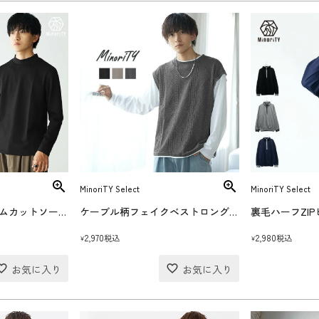
MinoriTY Select
MinoriTY Select
首元選べるプレミアムカットソーロングTシャツ
ケーブル柄フェイクベストロングＴシャツ
裏毛ハーフZI
2,970
2,980
税込
税込
¥
¥