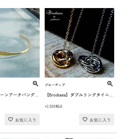
ブローディア
【Brodiaea】ムーンアーチバングル(送料無料)
【Brodiaea】ダブルリングタイニーネックレス
2,530
税込
¥