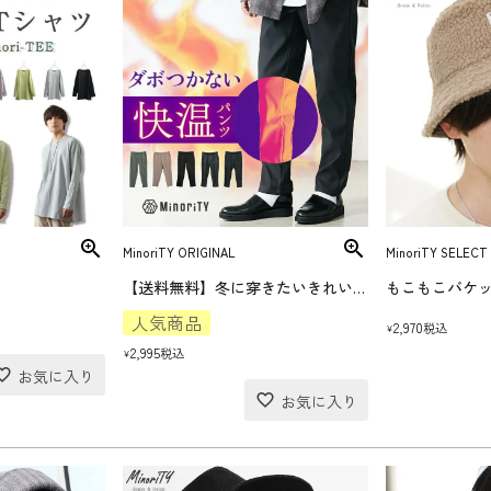
MinoriTY ORIGINAL
MinoriTY SELECT
【送料無料】冬に穿きたいきれいめスマートスリム裏起毛パンツ
もこもこバケ
人気商品
2,970
税込
¥
2,995
税込
¥