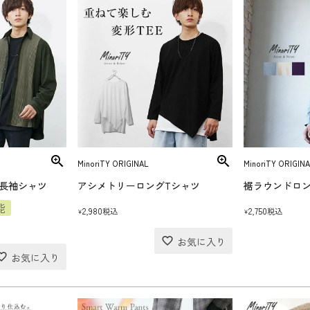
MinoriTY ORIGINAL
MinoriTY ORIGINA
長袖シャツ
アシメトリーロングTシャツ
裾ラウンドロン
能
2,980
2,750
税込
税込
¥
¥