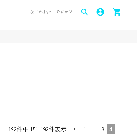
account_circle
shopping_cart
search
1
…
3
4
192
件中
151
-
192
件表示