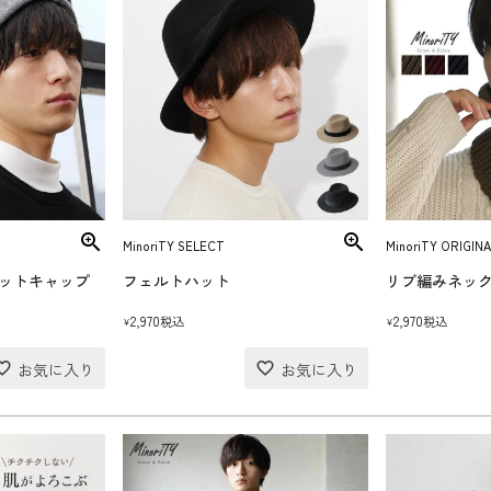
MinoriTY SELECT
MinoriTY ORIGINA
ットキャップ
フェルトハット
リブ編みネッ
2,970
2,970
税込
税込
¥
¥