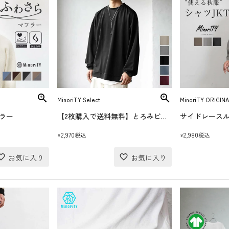
MinoriTY Select
MinoriTY ORIGINA
ラー
【2枚購入で送料無料】とろみビッグトレーナー
サイドレース
2,970
2,980
税込
税込
¥
¥