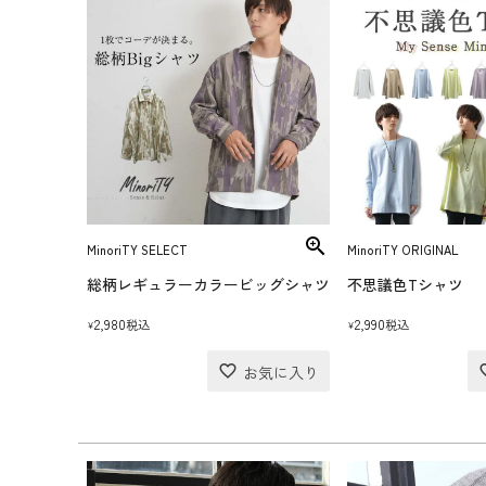
MinoriTY SELECT
MinoriTY ORIGINAL
総柄レギュラーカラービッグシャツ
不思議色Tシャツ
2,980
2,990
税込
税込
¥
¥