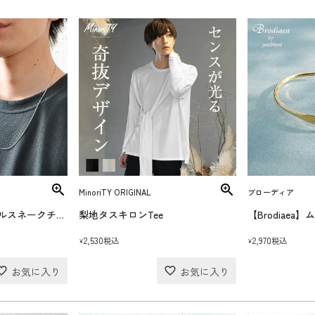
MinoriTY ORIGINAL
ブローディア
【Brodiaea】スチールスネークチェーン
梨地タスキロンTee
2,530
2,970
税込
税込
¥
¥