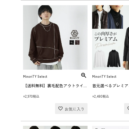
MinoriTY Select
MinoriTY Select
【送料無料】裏毛配色アウトラインロックトレーナー
2,970
2,480
税込
税込
¥
¥