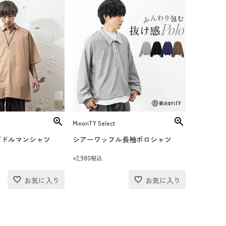
MinoriTY Select
ズドルマンシャツ
シアーワッフル長袖ポロシャツ
2,980
税込
¥