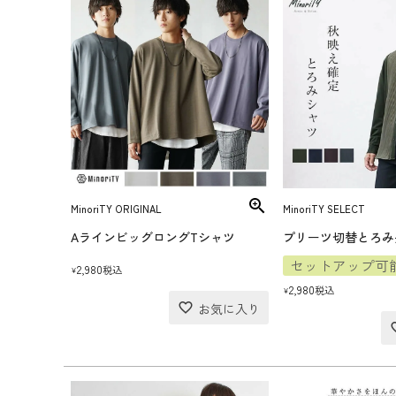
MinoriTY ORIGINAL
MinoriTY SELECT
AラインビッグロングTシャツ
プリーツ切替とろみ
セットアップ可
2,980
税込
¥
2,980
税込
¥