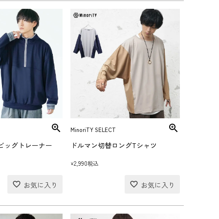
MinoriTY SELECT
Pビッグトレーナー
ドルマン切替ロングTシャツ
2,990
税込
¥