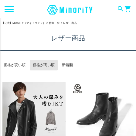
search
shopping_cart
【公式】MinoriTY（マイノリティ）
特集一覧
レザー商品
レザー商品
価格が安い順
価格が高い順
新着順