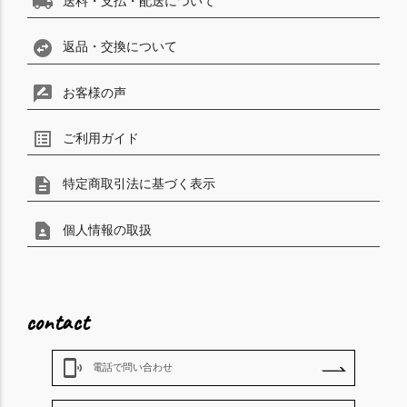
local_shipping
送料・支払・配送について
swap_horizontal_circle
返品・交換について
rate_review
お客様の声
list_alt
ご利用ガイド
description
特定商取引法に基づく表示
contact_page
個人情報の取扱
contact
phonelink_ring
電話で問い合わせ