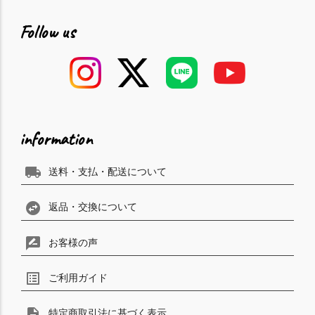
Follow us
information
local_shipping
送料・支払・配送について
swap_horizontal_circle
返品・交換について
rate_review
お客様の声
list_alt
ご利用ガイド
description
特定商取引法に基づく表示