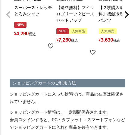
MinoriTY ORIGINAL
MinoriTY ORIGINAL
MinoriTY ORIGINAL
スーパーストレッチ
【送料無料】マイク
【２枚購入送料無
とろみシャツ
ロプリーツ２ピース
料】接触冷感とろ
セットアップ
パンツ
NEW
NEW
人気商品
人気商品
4,290
¥
税込
7,260
3,630
¥
¥
税込
税込
ショッピングカートのご利用方法
ショッピングカートに入った状態では、商品の在庫は確保さ
れていません。
ショッピングカート情報は、一定期間保存されます。
会員ログインすると、PC・タブレット・スマートフォンなど
でショッピングカートに入れた商品を共有できます。