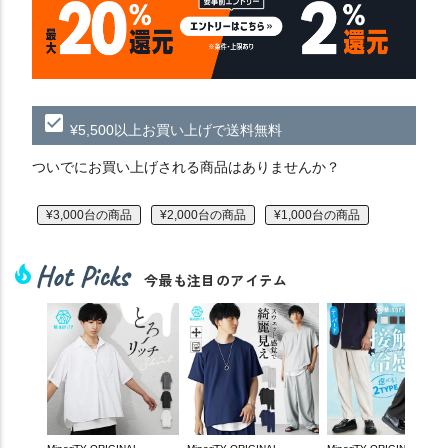
check_box
¥5,500以上お買い上げで送料無料
ついでにお買い上げされる商品はありませんか？
¥3,000台の商品
¥2,000台の商品
¥1,000台の商品
Hot Picks
local_fire_department
今最も注目のアイテム