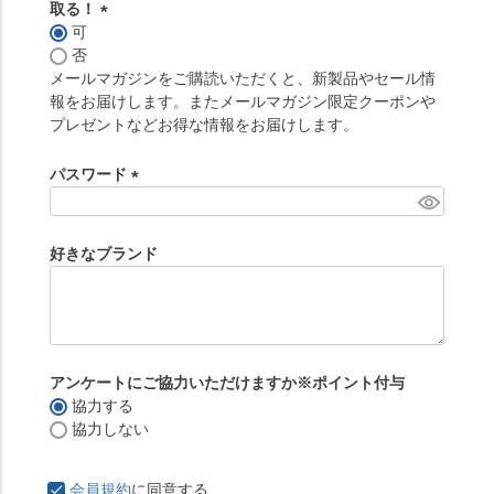
取る！
可
(
否
必
メールマガジンをご購読いただくと、新製品やセール情
須
報をお届けします。またメールマガジン限定クーポンや
)
プレゼントなどお得な情報をお届けします。
パスワード
(
必
須
好きなブランド
)
アンケートにご協力いただけますか※ポイント付与
協力する
協力しない
会員規約
に同意する