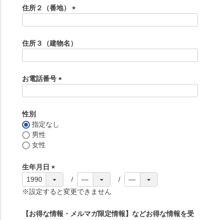
須
住所２（番地）
)
(
必
須
住所３（建物名）
)
お電話番号
(
必
須
性別
)
指定なし
男性
女性
生年月日
(
必
※設定すると変更できません
須
)
【お得な情報・メルマガ限定情報】などお得な情報を受