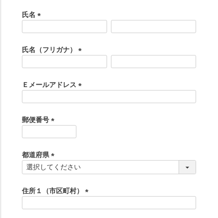
氏名
(
必
須
氏名（フリガナ）
)
(
必
須
Ｅメールアドレス
)
(
必
須
郵便番号
)
(
必
須
都道府県
)
(
必
須
住所１（市区町村）
)
(
必