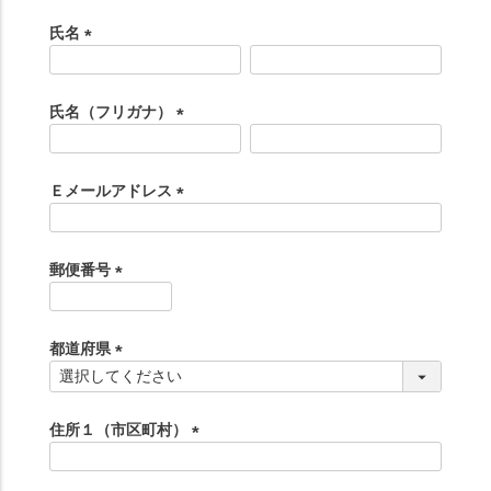
氏名
(
必
須
氏名（フリガナ）
)
(
必
須
Ｅメールアドレス
)
(
必
須
郵便番号
)
(
必
須
都道府県
)
(
必
須
住所１（市区町村）
)
(
必