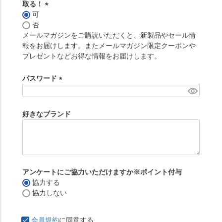
取る！
可
(
否
必
メールマガジンをご購読いただくと、新製品やセール情
須
報をお届けします。またメールマガジン限定クーポンや
)
プレゼントなどお得な情報をお届けします。
パスワード
(
必
須
好きなブランド
)
アンケートにご協力いただけますか※ポイント付与
協力する
協力しない
会員規約
に同意する