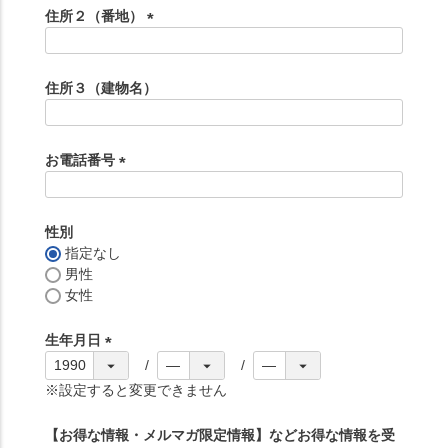
須
住所２（番地）
)
(
必
須
住所３（建物名）
)
お電話番号
(
必
須
性別
)
指定なし
男性
女性
生年月日
(
必
※設定すると変更できません
須
)
【お得な情報・メルマガ限定情報】などお得な情報を受