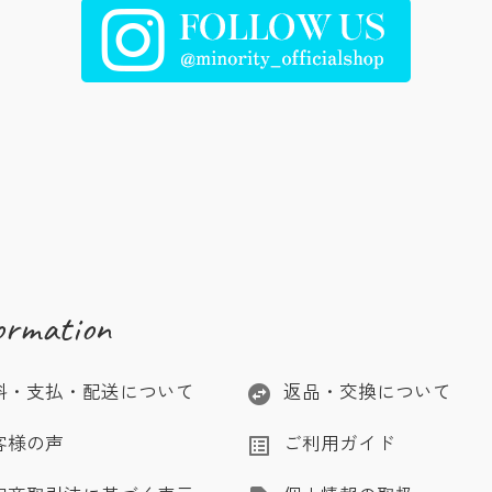
ormation
料・支払・配送について
返品・交換について
swap_horizontal_circle
客様の声
ご利用ガイド
list_alt