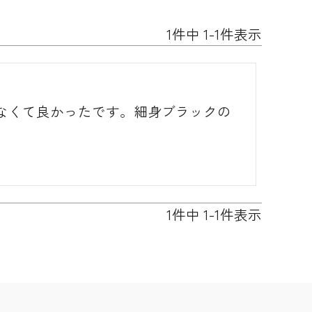
1
件中
1
-
1
件表示
わなくて良かったです。細身ブラックの
1
件中
1
-
1
件表示