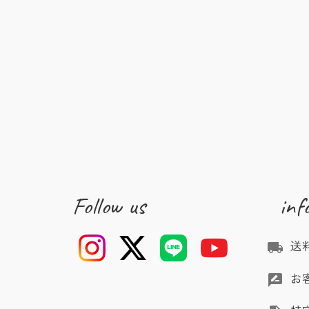
Follow us
inf
送
local_shipping
お
rate_review