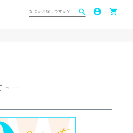
account_circle
shopping_cart
search
ビュー