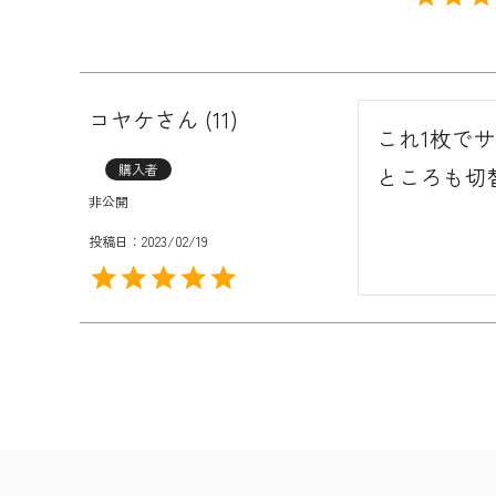
コヤケ
11
これ1枚で
購入者
ところも切
非公開
投稿日
2023/02/19