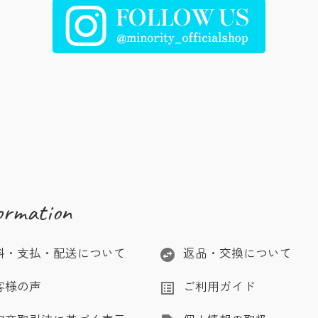
ormation
料・支払・配送について
返品・交換について
swap_horizontal_circle
客様の声
ご利用ガイド
list_alt