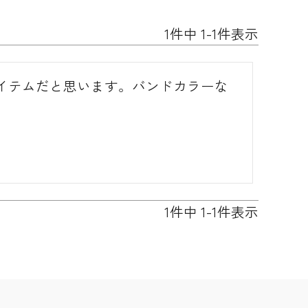
1
件中
1
-
1
件表示
イテムだと思います。バンドカラーな
。
1
件中
1
-
1
件表示