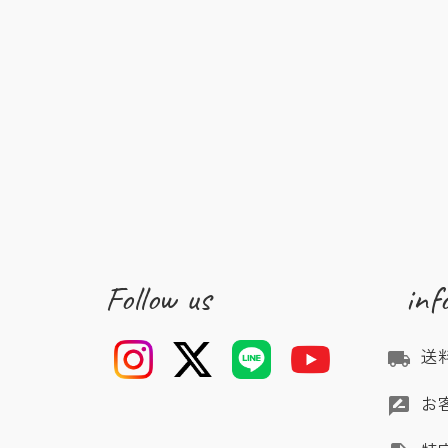
Follow us
inf
送
local_shipping
お
rate_review