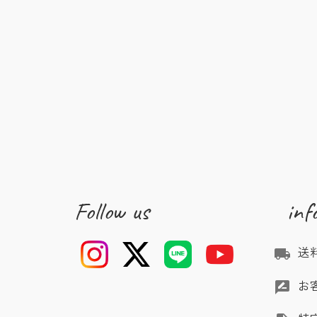
Follow us
inf
送
local_shipping
お
rate_review