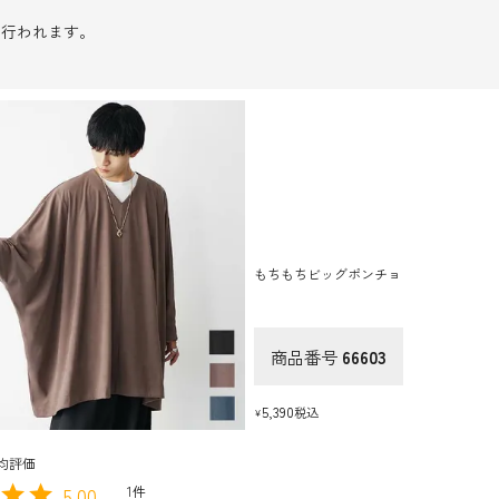
に行われます。
もちもちビッグポンチョ
商品番号
66603
5,390
税込
¥
5.00
1