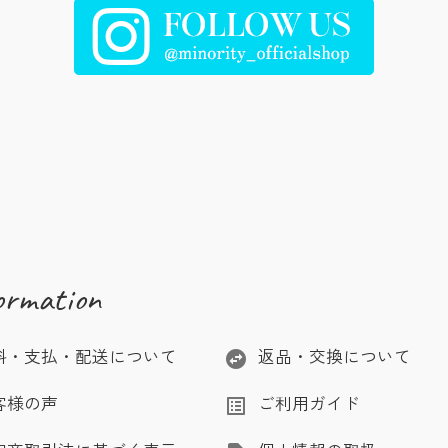
ormation
料・支払・配送について
返品・交換について
swap_horizontal_circle
客様の声
ご利用ガイド
list_alt