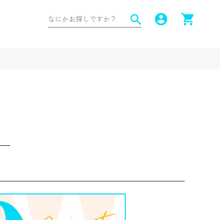
account_circle
shopping_cart
search
ー