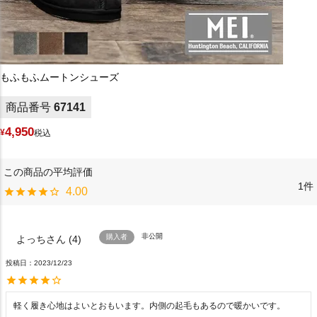
もふもふムートンシューズ
商品番号
67141
4,950
¥
税込
1
4.00
非公開
購入者
よっち
4
投稿日
2023/12/23
軽く履き心地はよいとおもいます。内側の起毛もあるので暖かいです。