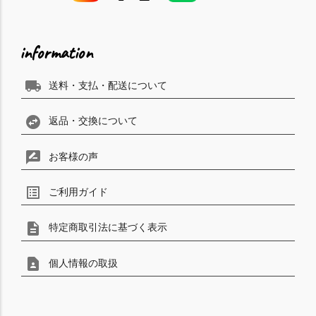
information
local_shipping
送料・支払・配送について
swap_horizontal_circle
返品・交換について
rate_review
お客様の声
list_alt
ご利用ガイド
description
特定商取引法に基づく表示
contact_page
個人情報の取扱