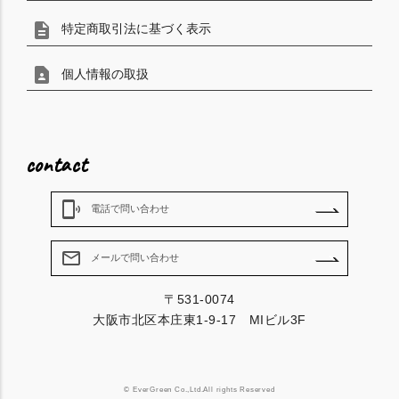
description
特定商取引法に基づく表示
contact_page
個人情報の取扱
contact
phonelink_ring
電話で問い合わせ
mail_outline
メールで問い合わせ
〒531-0074
大阪市北区本庄東1-9-17 MIビル3F
© EverGreen Co.,Ltd.All rights Reserved