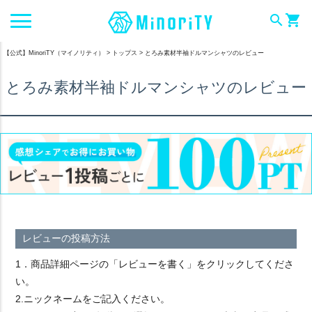
search
shopping_cart
【公式】MinoriTY（マイノリティ）
トップス
とろみ素材半袖ドルマンシャツのレビュー
とろみ素材半袖ドルマンシャツのレビュー
レビューの投稿方法
1．商品詳細ページの「レビューを書く」をクリックしてくださ
い。
2.ニックネームをご記入ください。