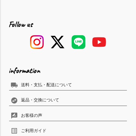
Follow us
information
local_shipping
送料・支払・配送について
swap_horizontal_circle
返品・交換について
rate_review
お客様の声
list_alt
ご利用ガイド