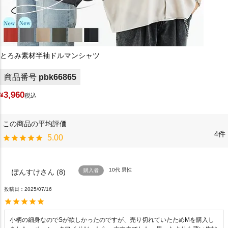
とろみ素材半袖ドルマンシャツ
商品番号
pbk66865
3,960
¥
税込
4
5.00
10代
男性
購入者
ぽんすけ
8
投稿日
2025/07/16
小柄の細身なのでSが欲しかったのですが、売り切れていたためMを購入し