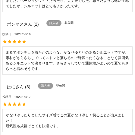
ました。ベーシックワイドだったら、大丈夫でした。思ったよりも薄い生地
でしたが、シルエットはとてもよかったです。
非公開
購入者
ポンマス
2
投稿日
2024/06/16
まるでポンチョを着たかのような、かなりゆとりのあるシルエットですが、
素材がさらさらしていてストンと落ちるので野暮ったくなることなく雰囲気
あるシルエットで決まります。さらさらしていて通気性がよいので夏でもさ
らっと着れそうです。
非公開
購入者
はに
3
投稿日
2023/09/17
かなりゆったりとしたサイズ感でこの夏かなり涼しく切ることが出来まし
た！

通気性も抜群でとても快適です。