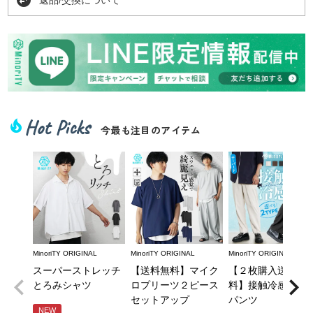
swap_horizontal_circle
Hot Picks
local_fire_department
今最も注目のアイテム
MinoriTY ORIGINAL
MinoriTY ORIGINAL
MinoriTY ORIGINAL
スーパーストレッチ
【送料無料】マイク
【２枚購入送料無
とろみシャツ
ロプリーツ２ピース
料】接触冷感とろ
セットアップ
パンツ
NEW