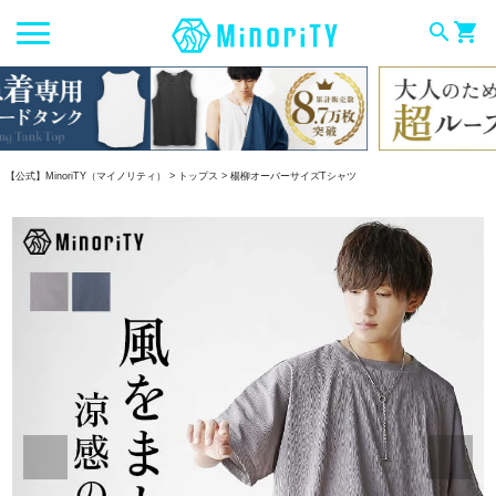
search
shopping_cart
【公式】MinoriTY（マイノリティ）
トップス
楊柳オーバーサイズTシャツ