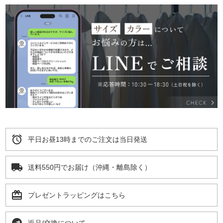
alarm
平日お昼13時までのご注文は当日発送
local_shipping
送料550円でお届け（沖縄・離島除く）
card_giftcard
プレゼントラッピングはこちら
返品/交換について