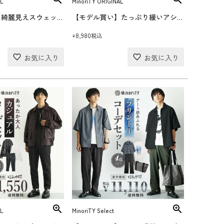
L
MinoriTY ORIGINAL
【モデル買い】綺麗見えスウェットコーデセット(送料無料)
【モデル買い】たっぷり緩いアシメニットコーデセット(送料無料)
8,980
税込
¥
L
MinoriTY Select