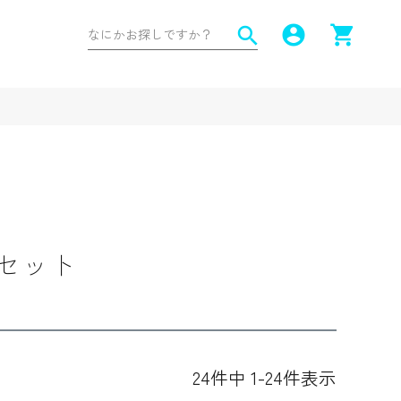
account_circle
shopping_cart
search
セット
24
件中
1
-
24
件表示