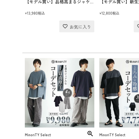
【モデル買い】品格高まるジャケットコーデセット(送料無料)
13,980
12,800
税込
税込
¥
¥
MinoriTY Select
MinoriTY Select