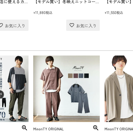
【モデル買い】新生活に使えるカーディガンコーデセット(送料無料)
【モデル買い】冬映えニットコーデセット(送料無料)
11,880
11,550
税込
税込
¥
¥
MinoriTY ORIGINAL
MinoriTY ORIGINA