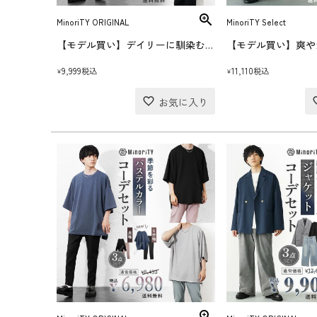
MinoriTY ORIGINAL
MinoriTY Select
【モデル買い】デイリーに馴染む夏のジャケットコーデセット(送料無料)
9,999
11,110
税込
税込
¥
¥