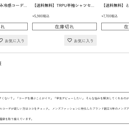
【モデル買い】とろみ冷感コーデセット(送料無料)
【送料無料】TRPU半袖シャツセットアップ
5,980
7,700
税込
税込
¥
¥
切れ
在庫切れ
在
順
サくない？」「コーデを選ぶことがイヤ」「学生デビューしたい」 そんな悩みを解決してくれるの
コーデが欲しい方はココをチェック。 メンズファッションに特化したブランド創立16年のメンズアパレ
福袋を取り揃えています。