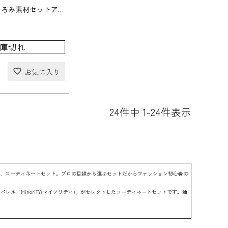
【送料無料】とろみ素材セットアップ
庫切れ
24
件中
1
-
24
件表示
が、コーディネートセット。プロの目線から選ぶセットだからファッション初心者の
ル「MinoriTY(マイノリティ)」がセレクトしたコーディネートセットです。通