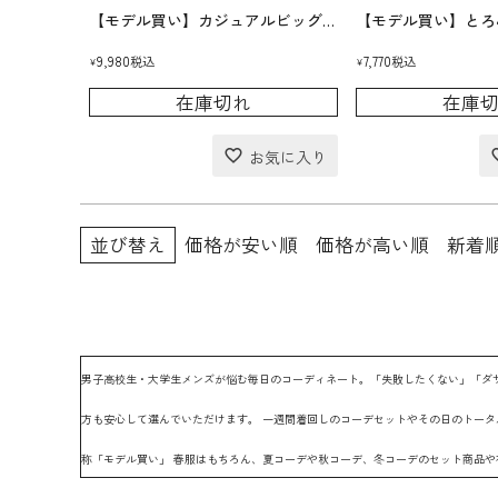
【モデル買い】カジュアルビッグTeeコーデセット(送料無料)
9,980
7,770
税込
税込
¥
¥
在庫切れ
在庫
並び替え
価格が安い順
価格が高い順
新着
男子高校生・大学生メンズが悩む毎日のコーディネート。「失敗したくない」「ダ
方も安心して選んでいただけます。 一週間着回しのコーデセットやその日のトータル
称「モデル買い」 春服はもちろん、夏コーデや秋コーデ、冬コーデのセット商品や