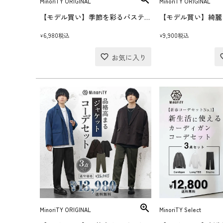
MinoriTY ORIGINAL
MinoriTY ORIGINAL
【モデル買い】季節を彩るパステルカラーコーデセット(送料無料)
6,980
9,900
税込
税込
¥
¥
MinoriTY ORIGINAL
MinoriTY Select