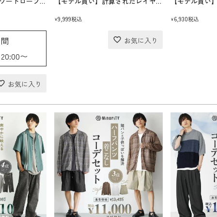
【モデル買い】夏のワードローブ攻略セット(送料無料)
【モデル買い】計算されたレイヤードコーデセット(送料無料)
9,999
6,930
税込
税込
¥
¥
期間
 20:00
〜