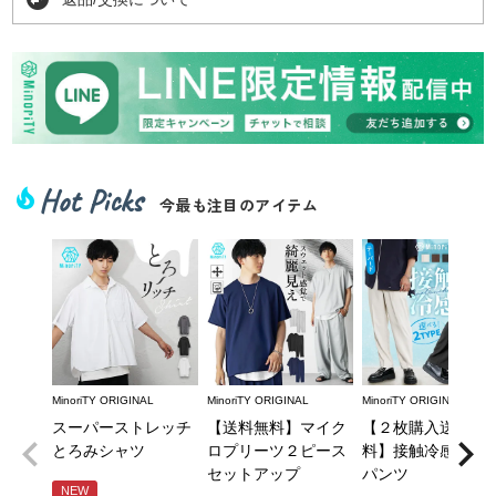
Hot Picks
local_fire_department
今最も注目のアイテム
MinoriTY ORIGINAL
MinoriTY ORIGINAL
MinoriTY ORIGINAL
スーパーストレッチ
【送料無料】マイク
【２枚購入送料無
とろみシャツ
ロプリーツ２ピース
料】接触冷感とろ
セットアップ
パンツ
NEW