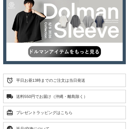
alarm
平日お昼13時までのご注文は当日発送
local_shipping
送料550円でお届け（沖縄・離島除く）
card_giftcard
プレゼントラッピングはこちら
swap_horizontal_circle
返品/交換について