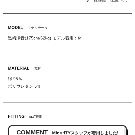
chevron_right
商品の採寸方法はこちら
MODEL
モデルデータ
黒崎澪音(175cm/62kg) モデル着用：Ｍ
MATERIAL
素材
綿 95％
ポリウレタン 5％
FITTING
staff着用
COMMENT
MinoriTYスタッフが着用しました!