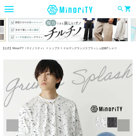
search
shopping_cart
【公式】MinoriTY（マイノリティ）
トップス
ドルマングランジスプラッシュ総柄Tシャツ