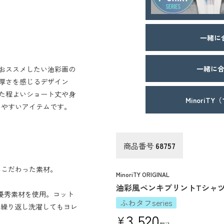
一緒に
一緒に合
おススメしたい油彩画の
厚さを感じるデザイン
た程よいショート丈や身
MinoriT
いやすいアイテムです。
商品番号
68757
んこだわった素材。
MinoriTY ORIGINAL
油彩風ペンキプリントTシャ
優秀素材を使用。コット
ふわタフseries
。繰り返し洗濯してもヨレ
3,520
¥