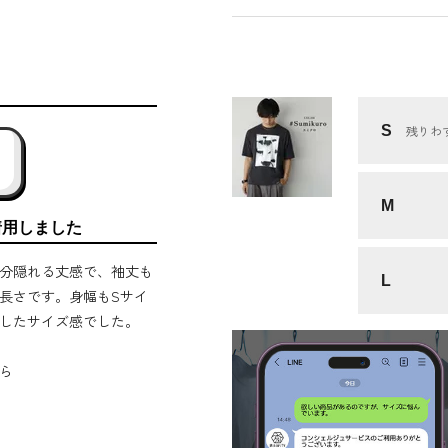
S
残りわ
M
着用しました
分隠れる丈感で、袖丈も
L
長さです。身幅もSサイ
したサイズ感でした。
ら