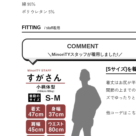
綿 95％
ポリウレタン 5％
FITTING
staff着用
COMMENT
MinoriTYスタッフが着用しました!
[Sサイズ]を
着丈はお尻が半
関節の上までの
ズでゆったりと
他コーデはこち