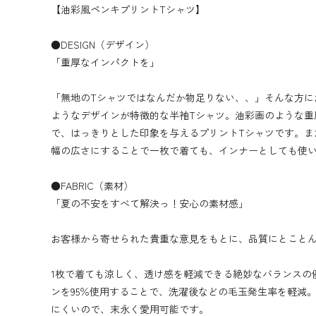
【油彩風ペンキプリントTシャツ】
●DESIGN（デザイン）
「重厚なインパクトを」
「無地のTシャツではなんだか物足りない、、」そんな方に
ようなデザインが特徴的な半袖Tシャツ。油彩画のような重
で、はっきりとした印象を与えるプリントTシャツです。ま
幅の広さにすることで一枚で着ても、インナーとしても使
●FABRIC（素材）
「夏の不安をすべて解決っ！安心の素材感」
お客様から寄せられた貴重な意見をもとに、品質にとこと
1枚で着ても涼しく、透け感を軽減できる絶妙なバランスの
ンを95％使用することで、洗濯後などの毛玉発生率を軽減
にくいので、末永く愛用可能です。