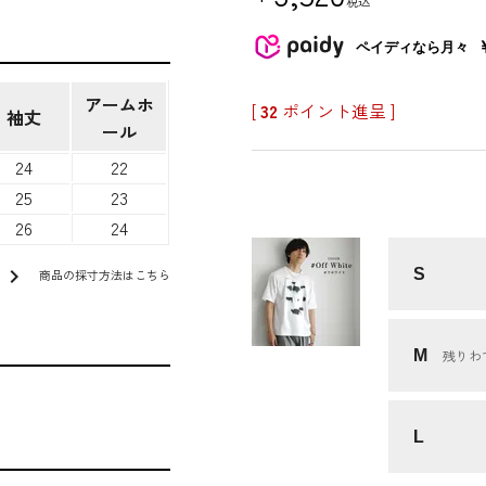
税込
ペイディなら月々
アームホ
[
32
ポイント進呈 ]
袖丈
ール
24
22
25
23
26
24
chevron_right
S
商品の採寸方法はこちら
M
残りわ
L