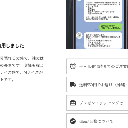
着用しました
分隠れる丈感で、袖丈は
の長さです。身幅も程よ
alarm
平日お昼13時までのご注
サイズ感で、Mサイズが
トです。
local_shipping
送料550円でお届け（沖縄
card_giftcard
プレゼントラッピングはこ
swap_horizontal_circle
返品/交換について