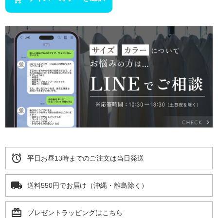
alarm
平日お昼13時までのご注文は当日発送
local_shipping
送料550円でお届け（沖縄・離島除く）
card_giftcard
プレゼントラッピングはこちら