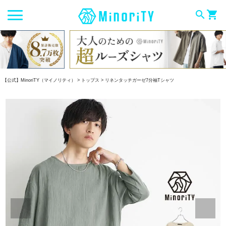
search
shopping_cart
【公式】MinoriTY（マイノリティ）
トップス
リネンタッチガーゼ7分袖Tシャツ