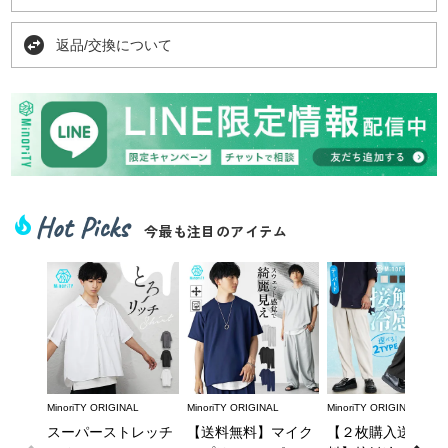
swap_horizontal_circle
返品/交換について
Hot Picks
local_fire_department
今最も注目のアイテム
MinoriTY ORIGINAL
MinoriTY ORIGINAL
MinoriTY ORIGINAL
スーパーストレッチ
【送料無料】マイク
【２枚購入送料無