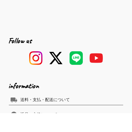
Follow us
information
local_shipping
送料・支払・配送について
swap_horizontal_circle
返品・交換について
rate_review
お客様の声