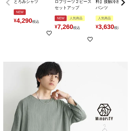
とろみシャツ
ロプリーツ２ピース
料】接触冷感とろ
セットアップ
パンツ
NEW
NEW
人気商品
人気商品
4,290
¥
税込
7,260
3,630
¥
¥
税込
税込