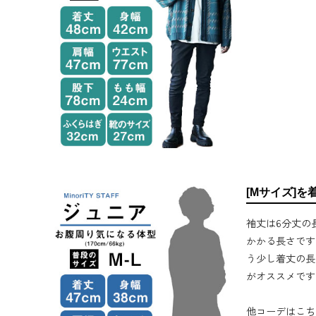
[Mサイズ]を
袖丈は6分丈の
かかる長さです
う少し着丈の長
がオススメです
他コーデはこち