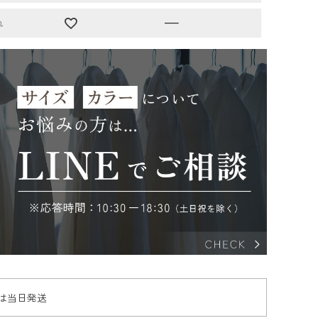
—
れ
文は当日発送