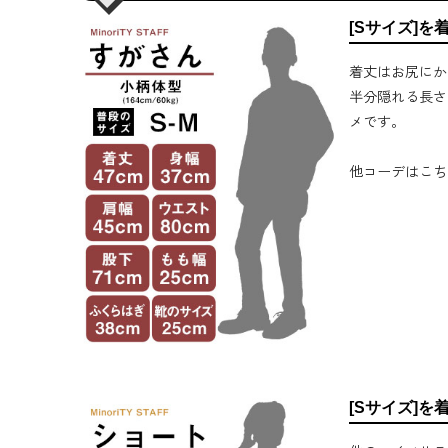
[Sサイズ]を
着丈はお尻にか
半分隠れる長さ
メです。
他コーデはこち
[Sサイズ]を