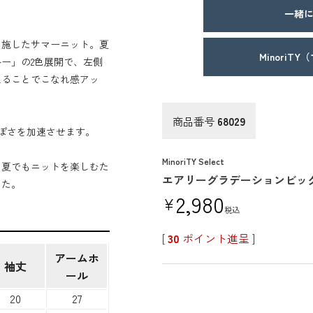
一緒に
を施したサマーニット。夏
MinoriT
ー」の2色展開で、左側
えることでこなれ感アッ
商品番号
68029
ぽさを加速させます。
MinoriTY Select
。夏でもニットを楽しむた
エアリーグラデーションビッ
した。
2,980
¥
税込
[
30
ポイント進呈 ]
アームホ
袖丈
ール
20
27