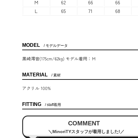
M
62
66
66
L
65
71
68
MODEL
モデルデータ
黒崎澪音(175cm/62kg) モデル着用：Ｍ
MATERIAL
素材
アクリル 100%
FITTING
staff着用
COMMENT
MinoriTYスタッフが着用しました!