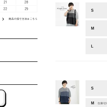
21
28
22
29
S
chevron_right
商品の採寸方法はこちら
M
L
S
M
在庫切