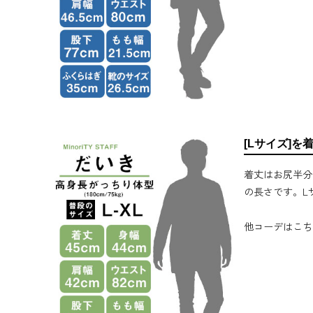
[Lサイズ]を
着丈はお尻半分
の長さです。L
他コーデはこち