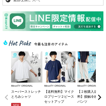
swap_horizontal_circle
Hot Picks
local_fire_department
今最も注目のアイテム
MinoriTY ORIGINAL
MinoriTY ORIGINAL
MinoriTY ORIGINAL
スーパーストレッチ
【送料無料】マイク
【２枚購入送料無
とろみシャツ
ロプリーツ２ピース
料】接触冷感とろ
セットアップ
パンツ
NEW