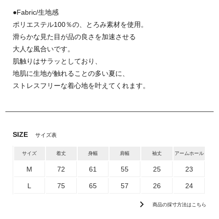
●Fabric/生地感
ポリエステル100％の、とろみ素材を使用。
滑らかな見た目が品の良さを加速させる
大人な風合いです。
肌触りはサラッとしており、
地肌に生地が触れることの多い夏に、
ストレスフリーな着心地を叶えてくれます。
SIZE
サイズ表
サイズ
着丈
身幅
肩幅
袖丈
アームホール
M
72
61
55
25
23
L
75
65
57
26
24
chevron_right
商品の採寸方法はこちら