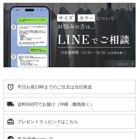
alarm
平日お昼13時までのご注文は当日発送
local_shipping
送料550円でお届け（沖縄・離島除く）
card_giftcard
プレゼントラッピングはこちら
返品/交換について