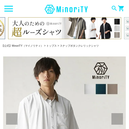
search
shopping_cart
【公式】MinoriTY（マイノリティ）
トップス
スナップボタンクレリックシャツ