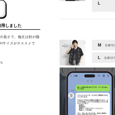
L
着用しました
の長さで、袖丈は肘が隠
Mサイズがオススメで
M
在庫切
L
在庫切
ら