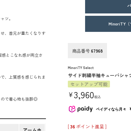
パ
シャツ。
MinoriT
させ、首元が重たくなりす
商品番号
67968
清潔感とこなれ感が両立さ
MinoriTY Select
サイド刺繍半袖キューバシャ
ので、上質感を感じられま
セットアップ可能
3,960
¥
税込
なので着心地も抜群◎
ペイディなら月々
[
36
ポイント進呈 ]
アームホ