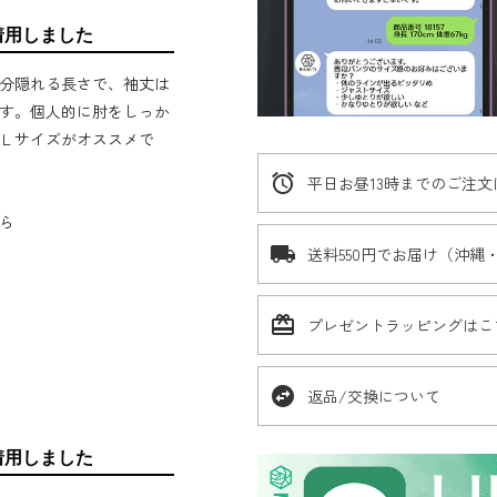
着用しました
分隠れる長さで、袖丈は
す。個人的に肘をしっか
Ｌサイズがオススメで
alarm
平日お昼13時までのご注
ら
local_shipping
送料550円でお届け（沖縄
card_giftcard
プレゼントラッピングはこ
swap_horizontal_circle
返品/交換について
着用しました