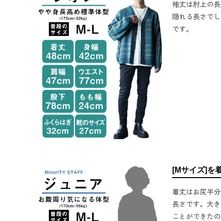
袖丈は肘上の長
隠れる長さでし
です。
[Mサイズ]を
着丈はお尻半分
長さです。大き
ことができたの