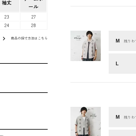
袖丈
ール
23
27
24
28
chevron_right
商品の採寸方法はこちら
M
残りわ
L
M
残りわ