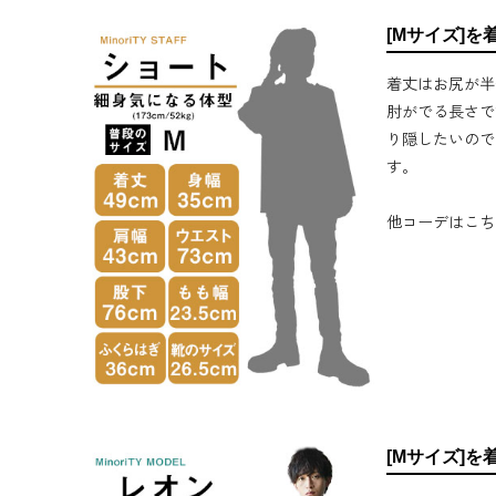
[Mサイズ]を
着丈はお尻が半
肘がでる長さで
り隠したいので
す。
他コーデはこち
[Mサイズ]を