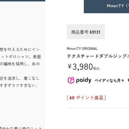
MinoriT
商品番号
69131
MinoriTY ORIGINAL
想を叶えるためにイン
テクスチャードダブルジップ
したニットポロシャツ。表面
3,980
の編地を採用し、糸の
¥
税込
合を追求し、着こなし
ペイディなら月々
すぎずラフすぎない、
[
40
ポイント進呈 ]
軽やかな着心地のニット