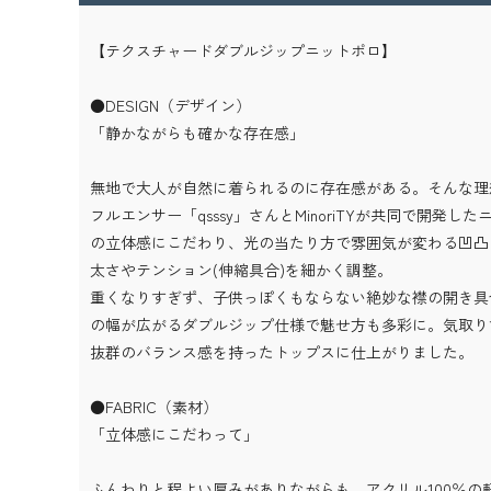
【テクスチャードダブルジップニットポロ】
●DESIGN（デザイン）
「静かながらも確かな存在感」
無地で大人が自然に着られるのに存在感がある。そんな理
フルエンサー「qsssy」さんとMinoriTYが共同で開発
の立体感にこだわり、光の当たり方で雰囲気が変わる凹凸
太さやテンション(伸縮具合)を細かく調整。
重くなりすぎず、子供っぽくもならない絶妙な襟の開き具
の幅が広がるダブルジップ仕様で魅せ方も多彩に。気取り
抜群のバランス感を持ったトップスに仕上がりました。
●FABRIC（素材）
「立体感にこだわって」
ふんわりと程よい厚みがありながらも、アクリル100％の