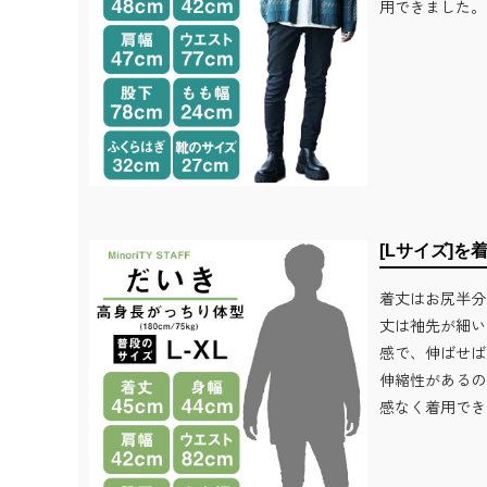
用できました。
[Lサイズ]を
着丈はお尻半分
丈は袖先が細い
感で、伸ばせば
伸縮性があるの
感なく着用でき