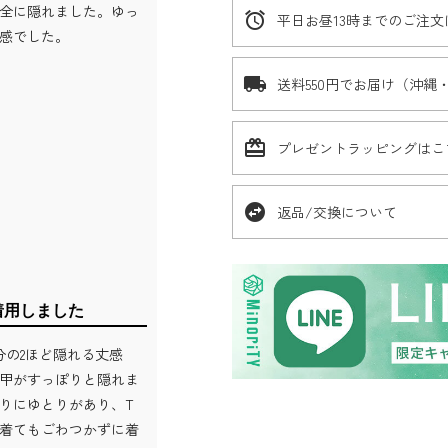
全に隠れました。ゆっ
alarm
平日お昼13時までのご注
感でした。
local_shipping
送料550円でお届け（沖縄
card_giftcard
プレゼントラッピングはこ
swap_horizontal_circle
返品/交換について
着用しました
分の2ほど隠れる丈感
甲がすっぽりと隠れま
りにゆとりがあり、T
着てもごわつかずに着