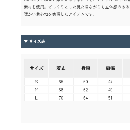
素材を使用。ざっくりとした見た目ながらも立体感のある
暖かい着心地を実現したアイテムです。
▼ サイズ表
サイズ
着丈
身幅
肩幅
S
66
60
47
M
68
62
49
L
70
64
51
chev