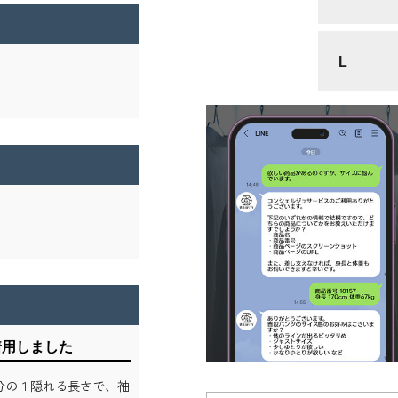
L
着用しました
分の１隠れる長さで、袖