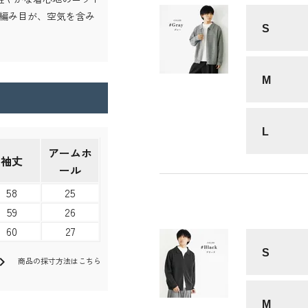
編み目が、空気を含み
S
M
L
アームホ
袖丈
ール
58
25
59
26
60
27
S
ron_right
商品の採寸方法はこちら
M