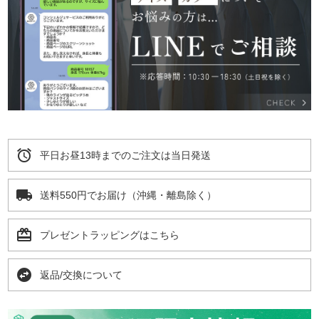
alarm
平日お昼13時までのご注文は当日発送
local_shipping
送料550円でお届け（沖縄・離島除く）
card_giftcard
プレゼントラッピングはこちら
swap_horizontal_circle
返品/交換について