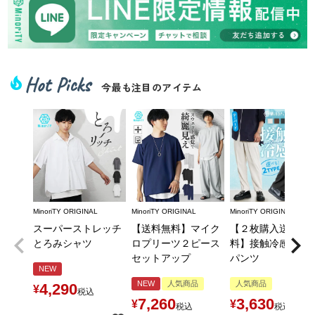
Hot Picks
local_fire_department
今最も注目のアイテム
MinoriTY ORIGINAL
MinoriTY ORIGINAL
MinoriTY ORIGINAL
スーパーストレッチ
【送料無料】マイク
【２枚購入送料無
とろみシャツ
ロプリーツ２ピース
料】接触冷感とろ
セットアップ
パンツ
NEW
NEW
人気商品
人気商品
4,290
¥
税込
7,260
3,630
¥
¥
税込
税込