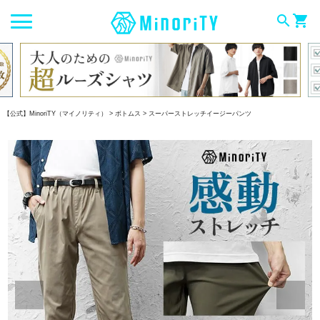
search
shopping_cart
【公式】MinoriTY（マイノリティ）
ボトムス
スーパーストレッチイージーパンツ