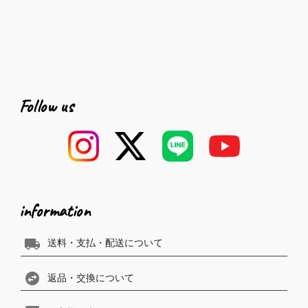
Follow us
information
local_shipping
送料・支払・配送について
swap_horizontal_circle
返品・交換について