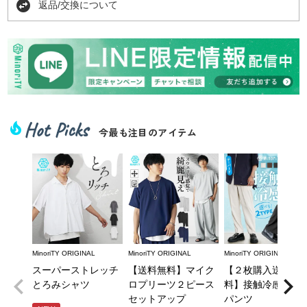
swap_horizontal_circle
返品/交換について
Hot Picks
local_fire_department
今最も注目のアイテム
MinoriTY ORIGINAL
MinoriTY ORIGINAL
MinoriTY ORIGINAL
スーパーストレッチ
【送料無料】マイク
【２枚購入送料無
とろみシャツ
ロプリーツ２ピース
料】接触冷感とろ
セットアップ
パンツ