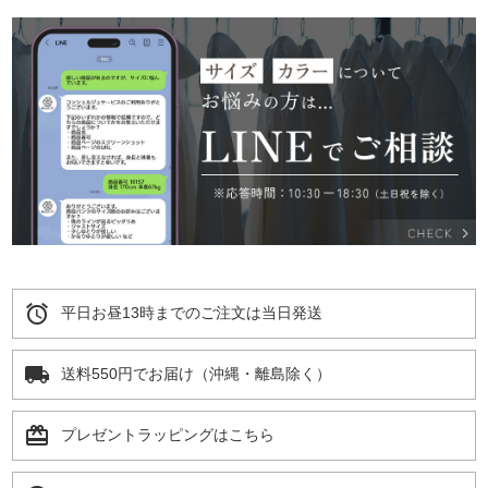
alarm
平日お昼13時までのご注文は当日発送
local_shipping
送料550円でお届け（沖縄・離島除く）
card_giftcard
プレゼントラッピングはこちら