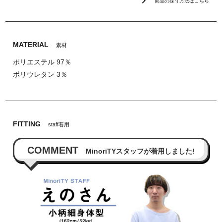
chevron_right
商品の採寸方法はこちら
MATERIAL
素材
ポリエステル 97％
ポリウレタン 3％
FITTING
staff着用
COMMENT
MinoriTYスタッフが着用しました!