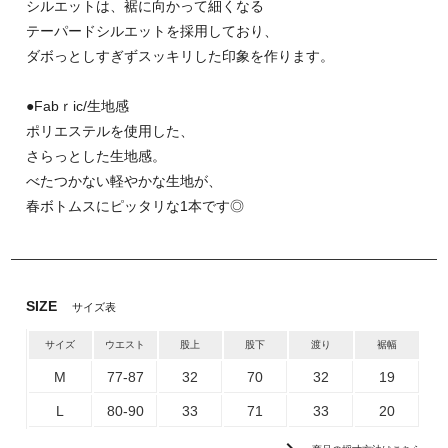
シルエットは、裾に向かって細くなる
テーパードシルエットを採用しており、
ダボっとしすぎずスッキリした印象を作ります。
●Fabｒic/生地感
ポリエステルを使用した、
さらっとした生地感。
べたつかない軽やかな生地が、
春ボトムスにピッタリな1本です◎
SIZE
サイズ表
サイズ
ウエスト
股上
股下
渡り
裾幅
M
77-87
32
70
32
19
L
80-90
33
71
33
20