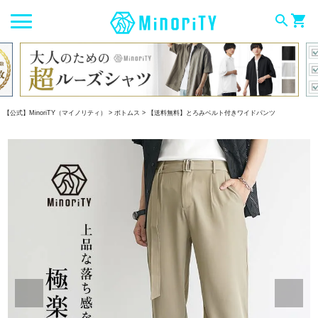
search
shopping_cart
【公式】MinoriTY（マイノリティ）
ボトムス
【送料無料】とろみベルト付きワイドパンツ