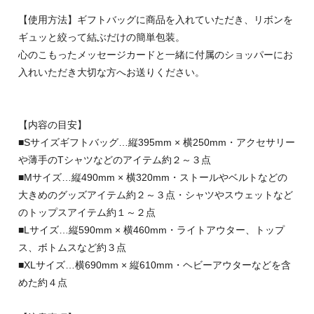
【使用方法】ギフトバッグに商品を入れていただき、リボンを
ギュッと絞って結ぶだけの簡単包装。
心のこもったメッセージカードと一緒に付属のショッパーにお
入れいただき大切な方へお送りください。
【内容の目安】
■Sサイズギフトバッグ…縦395mm × 横250mm・アクセサリー
や薄手のTシャツなどのアイテム約２～３点
■Mサイズ…縦490mm × 横320mm・ストールやベルトなどの
大きめのグッズアイテム約２～３点・シャツやスウェットなど
のトップスアイテム約１～２点
■Lサイズ…縦590mm × 横460mm・ライトアウター、トップ
ス、ボトムスなど約３点
■XLサイズ…横690mm × 縦610mm・ヘビーアウターなどを含
めた約４点