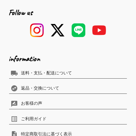
Follow us
information
local_shipping
送料・支払・配送について
swap_horizontal_circle
返品・交換について
rate_review
お客様の声
list_alt
ご利用ガイド
description
特定商取引法に基づく表示