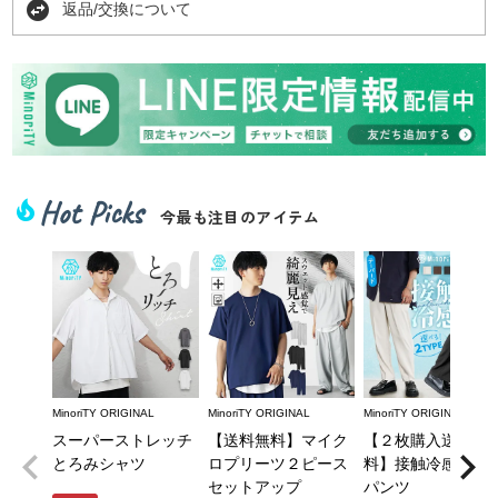
swap_horizontal_circle
返品/交換について
Hot Picks
local_fire_department
今最も注目のアイテム
MinoriTY ORIGINAL
MinoriTY ORIGINAL
MinoriTY ORIGINAL
スーパーストレッチ
【送料無料】マイク
【２枚購入送料無
とろみシャツ
ロプリーツ２ピース
料】接触冷感とろ
セットアップ
パンツ