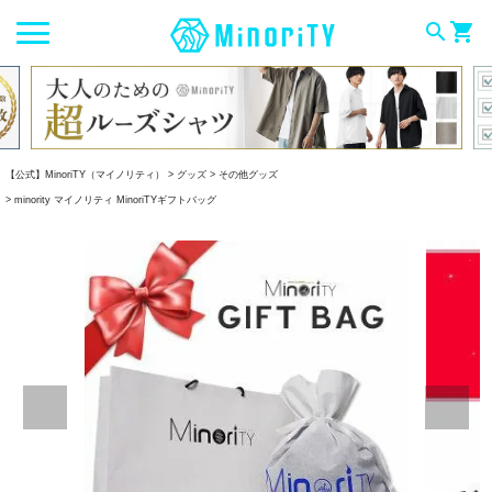
search
shopping_cart
【公式】MinoriTY（マイノリティ）
グッズ
その他グッズ
minority マイノリティ MinoriTYギフトバッグ