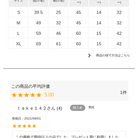
サイズ
縦(巾着)
横(巾着)
ー)
ー)
ー)
S
39.5
25
45
14
32
M
49
32
45
14
32
L
59
46
60
15
42
XL
69
61
60
15
42
chevron_right
商品の採寸方法はこちら
1
5.00
ｔａｋｅ１４２
4
男性
購入者
投稿日
2021/09/01
この価格で期待以上の品でした。プレゼント用に利用しました。