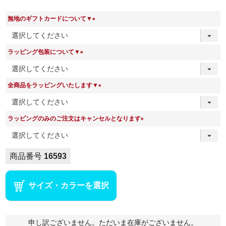
無地のギフトカードについて▼
(
必
ラッピング包装について▼
須
(
)
必
全商品をラッピングいたします▼
須
(
)
必
ラッピングのみのご注文はキャンセルとなります
須
(
)
必
須
商品番号
16593
)
サイズ・カラーを選択
申し訳ございません。ただいま在庫がございません。