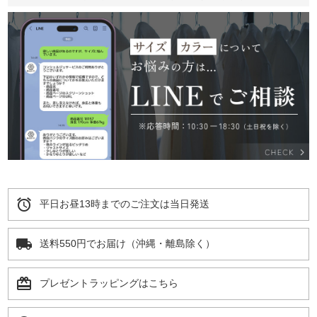
alarm
平日お昼13時までのご注文は当日発送
local_shipping
送料550円でお届け（沖縄・離島除く）
card_giftcard
プレゼントラッピングはこちら