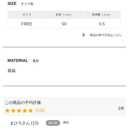
SIZE
サイズ表
サイズ
全長（ｃｍ）
本体幅（ｃｍ）
FREE
50
0.5
chevron_right
商品の採寸方法はこちら
MATERIAL
素材
真鍮
1
5.00
まひろ
12
男性
購入者