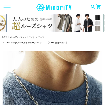
search
shopping_cart
【公式】MinoriTY（マイノリティ）
グッズ
Tバーヘリックスボールドチェーンネックレス【メール便送料無料】