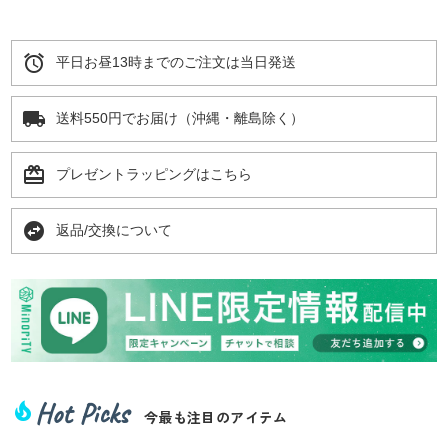
alarm
平日お昼13時までのご注文は当日発送
local_shipping
送料550円でお届け（沖縄・離島除く）
card_giftcard
プレゼントラッピングはこちら
swap_horizontal_circle
返品/交換について
Hot Picks
local_fire_department
今最も注目のアイテム