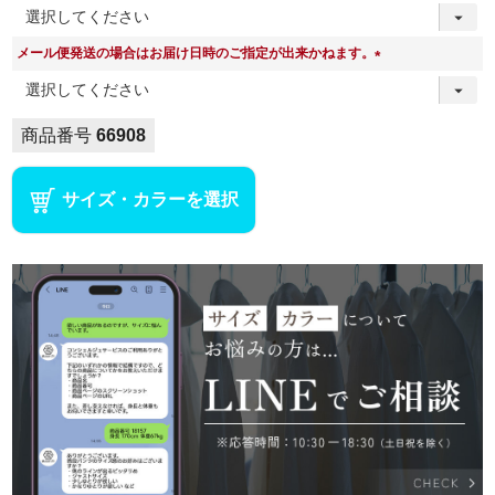
(
必
メール便発送の場合はお届け日時のご指定が出来かねます。
須
(
)
必
須
商品番号
66908
)
サイズ・カラーを選択