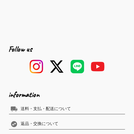
Follow us
information
local_shipping
送料・支払・配送について
swap_horizontal_circle
返品・交換について