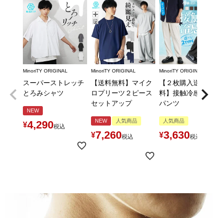
MinoriTY ORIGINAL
MinoriTY ORIGINAL
MinoriTY ORIGINAL
スーパーストレッチ
【送料無料】マイク
【２枚購入送料無
とろみシャツ
ロプリーツ２ピース
料】接触冷感とろ
セットアップ
パンツ
NEW
NEW
人気商品
人気商品
4,290
¥
税込
7,260
3,630
¥
¥
税込
税込