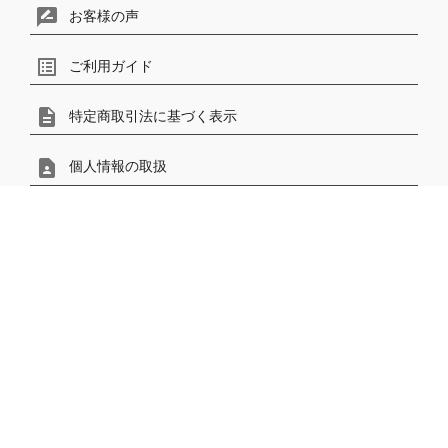
rate_review
お客様の声
list_alt
ご利用ガイド
description
特定商取引法に基づく表示
contact_page
個人情報の取扱
contact
phonelink_ring
電話で問い合わせ
mail_outline
メールで問い合わせ
〒531-0074
大阪市北区本庄東1-9-17 MIビル3F