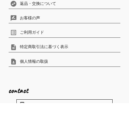
swap_horizontal_circle
返品・交換について
rate_review
お客様の声
list_alt
ご利用ガイド
description
特定商取引法に基づく表示
contact_page
個人情報の取扱
contact
phonelink_ring
電話で問い合わせ
mail_outline
メールで問い合わせ