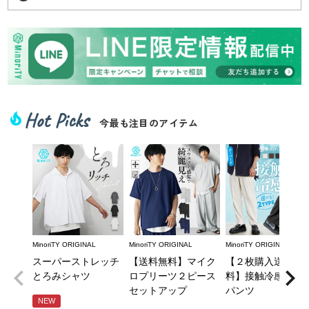
Hot Picks
local_fire_department
今最も注目のアイテム
MinoriTY ORIGINAL
MinoriTY ORIGINAL
MinoriTY ORIGINAL
スーパーストレッチ
【送料無料】マイク
【２枚購入送料無
とろみシャツ
ロプリーツ２ピース
料】接触冷感とろ
セットアップ
パンツ
NEW