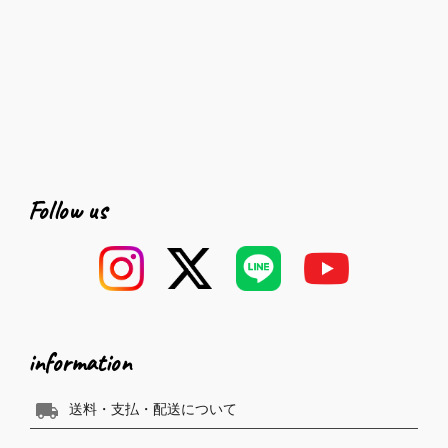
Follow us
information
local_shipping
送料・支払・配送について