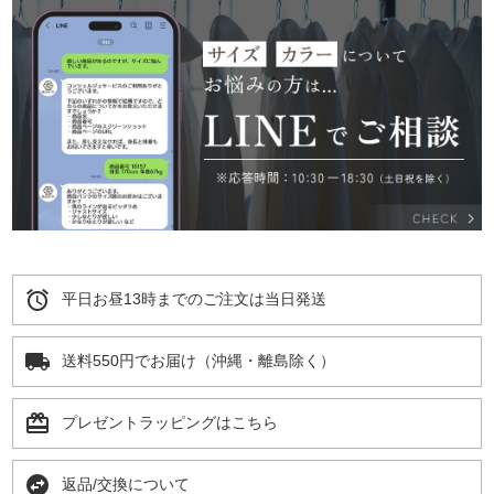
alarm
平日お昼13時までのご注文は当日発送
local_shipping
送料550円でお届け（沖縄・離島除く）
card_giftcard
プレゼントラッピングはこちら
swap_horizontal_circle
返品/交換について