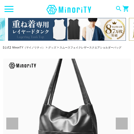
search
shopping_cart
【公式】MinoriTY（マイノリティ）
グッズ
スムースフェイクレザースクエアショルダーバッグ