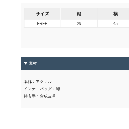
サイズ
縦
横
FREE
29
45
chev
▼ 素材
本体：アクリル
インナーバッグ：綿
持ち手：合成皮革