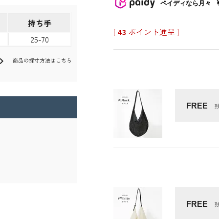
ペイディなら月々
持ち手
[
43
ポイント進呈 ]
25-70
ron_right
商品の採寸方法はこちら
FREE
FREE