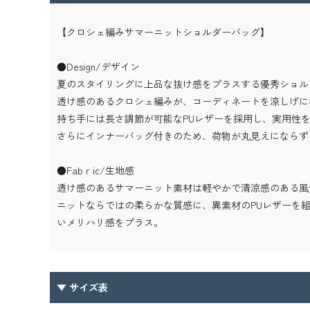
【クロシェ編みサマーニットショルダーバッグ】
●Design/デザイン
夏のスタイリングに上品な抜け感をプラスする優秀ショル
透け感のあるクロシェ編みが、コーディネートを涼しげに
持ち手には長さ調節が可能なPUレザーを採用し、実用性
さらにインナーバッグ付きのため、荷物が丸見えにならず
●Fabｒic/生地感
透け感のあるサマーニット素材は軽やかで清涼感のある風
ニットならではの柔らかな質感に、異素材のPUレザーを
いメリハリ感をプラス。
▼ サイズ表