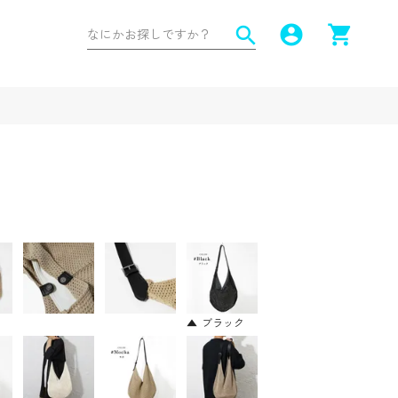
account_circle
shopping_cart
search
ブラック