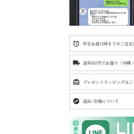
alarm
平日お昼13時までのご注
local_shipping
送料550円でお届け（沖縄
card_giftcard
プレゼントラッピングはこ
swap_horizontal_circle
返品/交換について