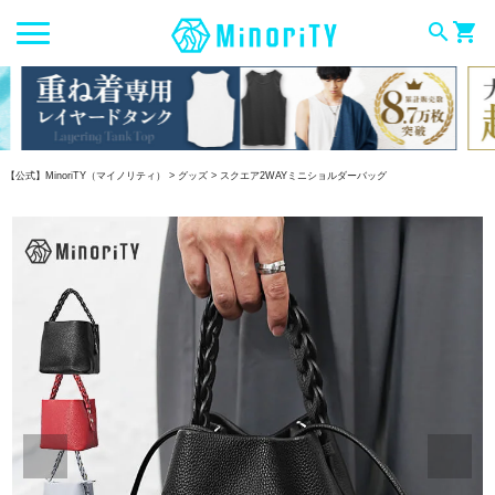
search
shopping_cart
【公式】MinoriTY（マイノリティ）
グッズ
スクエア2WAYミニショルダーバッグ