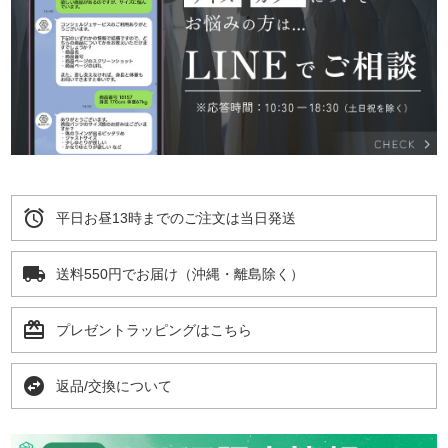
alarm
平日お昼13時までのご注文は当日発送
local_shipping
送料550円でお届け（沖縄・離島除く）
card_giftcard
プレゼントラッピングはこちら
swap_horizontal_circle
返品/交換について