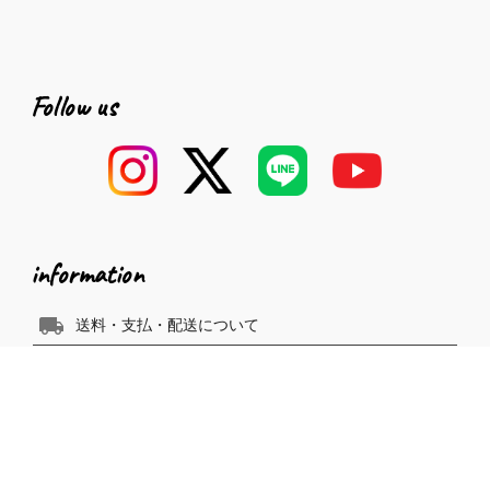
Follow us
information
local_shipping
送料・支払・配送について
swap_horizontal_circle
返品・交換について
rate_review
お客様の声
ご利用ガイド