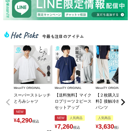
Hot Picks
local_fire_department
今最も注目のアイテム
MinoriTY ORIGINAL
MinoriTY ORIGINAL
MinoriTY ORIGINAL
スーパーストレッチ
【送料無料】マイク
【２枚購入送料無
とろみシャツ
ロプリーツ２ピース
料】接触冷感とろ
セットアップ
パンツ
NEW
NEW
人気商品
人気商品
4,290
¥
税込
7,260
3,630
¥
¥
税込
税込