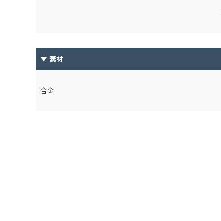
chev
▼ 素材
合金