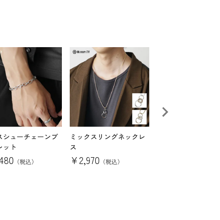
スシューチェーンブ
ミックスリングネックレ
【送料無料】指輪が
レット
ス
る大人のアクセサリ
セット
,480
¥
2,970
（税込）
（税込）
¥
6,666
（税込）