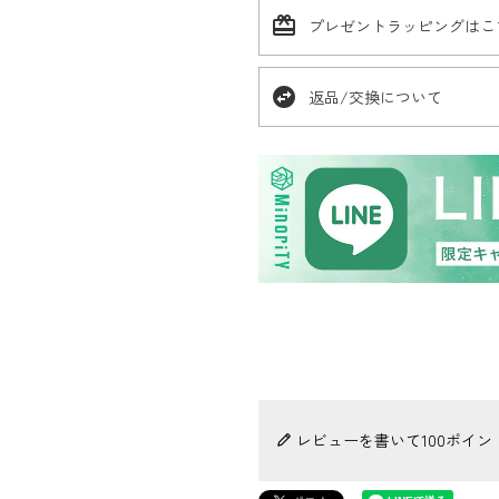
card_giftcard
プレゼントラッピングはこ
swap_horizontal_circle
返品/交換について
レビューを書いて100ポイン