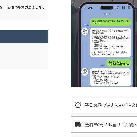
ron_right
商品の採寸方法はこちら
alarm
平日お昼13時までのご注
local_shipping
送料550円でお届け（沖縄