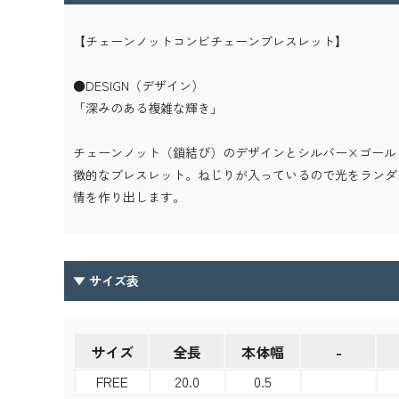
【チェーンノットコンビチェーンブレスレット】
●DESIGN（デザイン）
「深みのある複雑な輝き」
チェーンノット（鎖結び）のデザインとシルバー×ゴール
徴的なブレスレット。ねじりが入っているので光をランダ
情を作り出します。
▼ サイズ表
サイズ
全長
本体幅
-
FREE
20.0
0.5