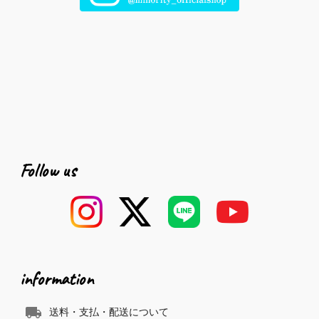
Follow us
information
local_shipping
送料・支払・配送について