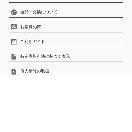
swap_horizontal_circle
返品・交換について
rate_review
お客様の声
list_alt
ご利用ガイド
description
特定商取引法に基づく表示
contact_page
個人情報の取扱
contact
phonelink_ring
電話で問い合わせ
メールで問い合わせ