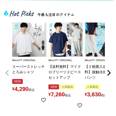
Hot Picks
local_fire_department
今最も注目のアイテム
MinoriTY ORIGINAL
MinoriTY ORIGINAL
MinoriTY ORIGINAL
スーパーストレッチ
【送料無料】マイク
【２枚購入送料無
とろみシャツ
ロプリーツ２ピース
料】接触冷感とろ
セットアップ
パンツ
NEW
NEW
人気商品
人気商品
4,290
¥
税込
7,260
3,630
¥
¥
税込
税込