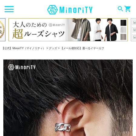
search
shopping_cart
【公式】MinoriTY（マイノリティ）
グッズ
【メール便対応】選べるイヤーカフ