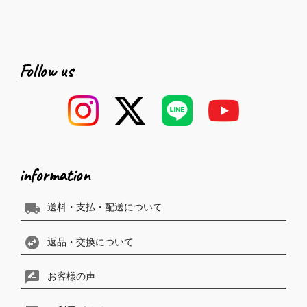
Follow us
information
local_shipping
送料・支払・配送について
swap_horizontal_circle
返品・交換について
rate_review
お客様の声