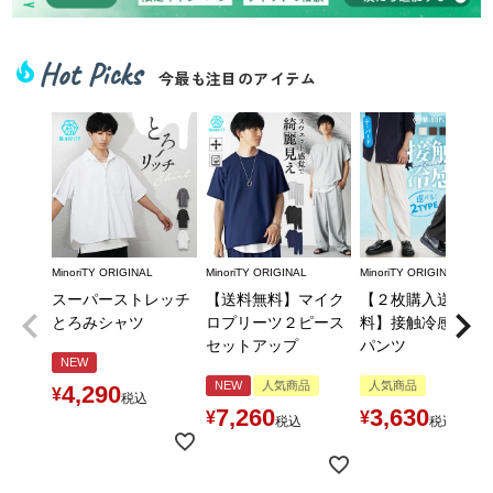
Hot Picks
local_fire_department
今最も注目のアイテム
MinoriTY ORIGINAL
MinoriTY ORIGINAL
MinoriTY ORIGINAL
スーパーストレッチ
【送料無料】マイク
【２枚購入送料無
とろみシャツ
ロプリーツ２ピース
料】接触冷感とろ
セットアップ
パンツ
NEW
NEW
人気商品
人気商品
4,290
¥
税込
7,260
3,630
¥
¥
税込
税込