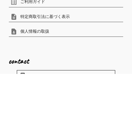
list_alt
ご利用ガイド
description
特定商取引法に基づく表示
contact_page
個人情報の取扱
contact
phonelink_ring
電話で問い合わせ
mail_outline
メールで問い合わせ
〒531-0074
大阪市北区本庄東1-9-17 MIビル3F