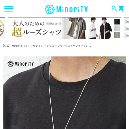
search
shopping_cart
【公式】MinoriTY（マイノリティ）
グッズ
ブラックストーンネックレス