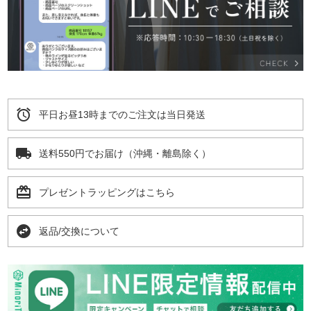
alarm
平日お昼13時までのご注文は当日発送
local_shipping
送料550円でお届け（沖縄・離島除く）
card_giftcard
プレゼントラッピングはこちら
swap_horizontal_circle
返品/交換について