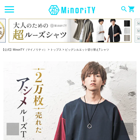
search
shopping_cart
【公式】MinoriTY（マイノリティ）
トップス
ビッグシルエット切り替えTシャツ