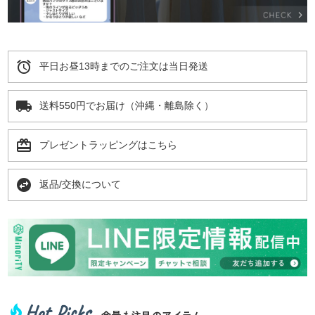
alarm
平日お昼13時までのご注文は当日発送
local_shipping
送料550円でお届け（沖縄・離島除く）
card_giftcard
プレゼントラッピングはこちら
swap_horizontal_circle
返品/交換について
Hot Picks
local_fire_department