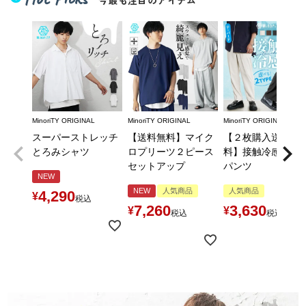
今最も注目のアイテム
MinoriTY ORIGINAL
MinoriTY ORIGINAL
MinoriTY ORIGINAL
スーパーストレッチ
【送料無料】マイク
【２枚購入送料無
とろみシャツ
ロプリーツ２ピース
料】接触冷感とろ
セットアップ
パンツ
NEW
NEW
人気商品
人気商品
4,290
¥
税込
7,260
3,630
¥
¥
税込
税込