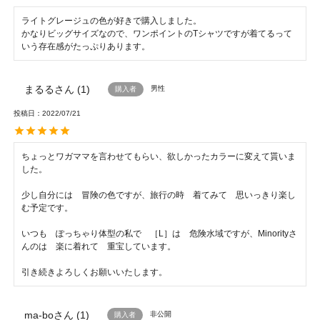
ライトグレージュの色が好きで購入しました。

かなりビッグサイズなので、ワンポイントのTシャツですが着てるって
いう存在感がたっぷりあります。
まるる
1
男性
購入者
投稿日
2022/07/21
ちょっとワガママを言わせてもらい、欲しかったカラーに変えて貰いま
した。

少し自分には　冒険の色ですが、旅行の時　着てみて　思いっきり楽し
む予定です。

いつも　ぽっちゃり体型の私で　［L］は　危険水域ですが、Minorityさ
んのは　楽に着れて　重宝しています。

引き続きよろしくお願いいたします。
ma-bo
1
非公開
購入者