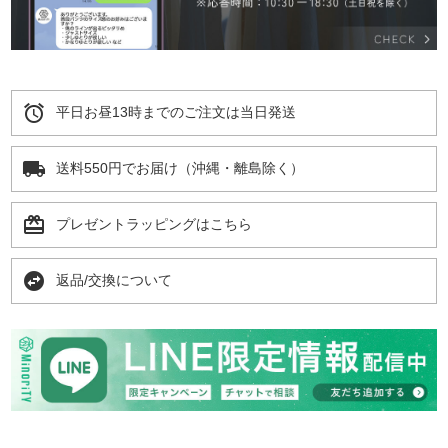
alarm
平日お昼13時までのご注文は当日発送
local_shipping
送料550円でお届け（沖縄・離島除く）
card_giftcard
プレゼントラッピングはこちら
swap_horizontal_circle
返品/交換について