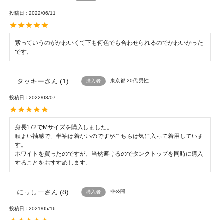
投稿日
2022/06/11
紫っていうのがかわいくて下も何色でも合わせられるのでかわいかった
です。
タッキー
1
東京都
20代
男性
購入者
投稿日
2022/03/07
身長172でMサイズを購入しました。

程よい袖感で、半袖は着ないのですがこちらは気に入って着用していま
す。

ホワイトを買ったのですが、当然避けるのでタンクトップを同時に購入
することをおすすめします。
にっしー
8
非公開
購入者
投稿日
2021/05/16