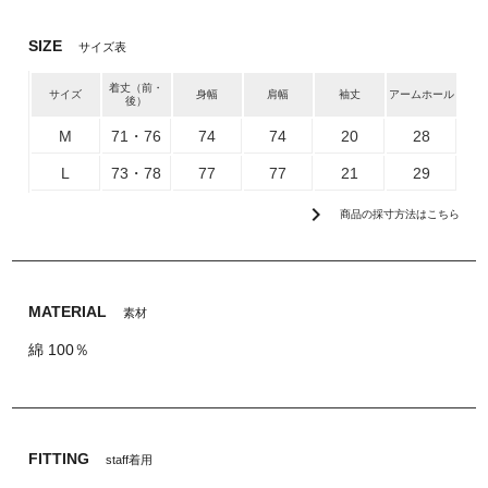
SIZE
サイズ表
着丈（前・
サイズ
身幅
肩幅
袖丈
アームホール
後）
M
71・76
74
74
20
28
L
73・78
77
77
21
29
chevron_right
商品の採寸方法はこちら
MATERIAL
素材
綿 100％
FITTING
staff着用