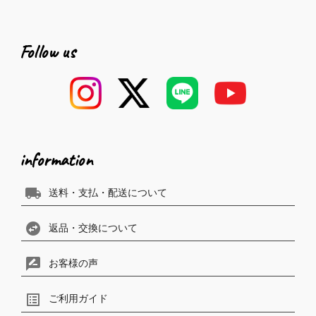
Follow us
information
local_shipping
送料・支払・配送について
swap_horizontal_circle
返品・交換について
rate_review
お客様の声
list_alt
ご利用ガイド