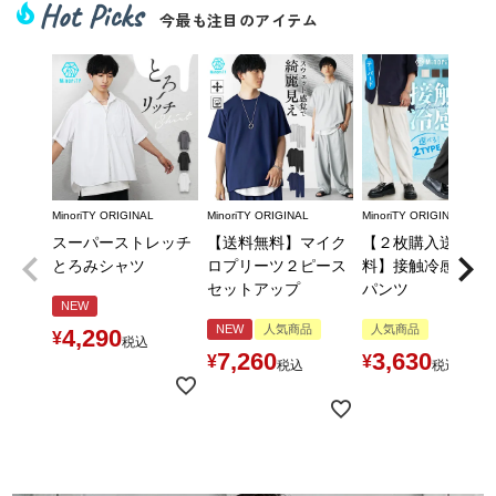
Hot Picks
local_fire_department
今最も注目のアイテム
MinoriTY ORIGINAL
MinoriTY ORIGINAL
MinoriTY ORIGINAL
スーパーストレッチ
【送料無料】マイク
【２枚購入送料無
とろみシャツ
ロプリーツ２ピース
料】接触冷感とろ
セットアップ
パンツ
NEW
NEW
人気商品
人気商品
4,290
¥
税込
7,260
3,630
¥
¥
税込
税込