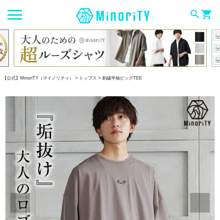
search
shopping_cart
【公式】MinoriTY（マイノリティ）
トップス
刺繍半袖ビッグTEE