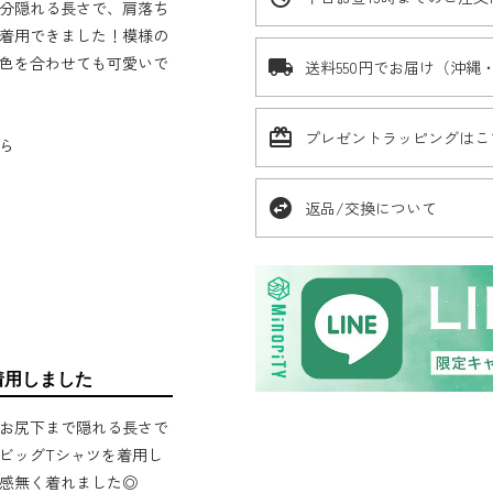
分隠れる長さで、肩落ち
着用できました！模様の
色を合わせても可愛いで
local_shipping
送料550円でお届け（沖縄
card_giftcard
プレゼントラッピングはこ
ら
swap_horizontal_circle
返品/交換について
着用しました
お尻下まで隠れる長さで
ビッグTシャツを着用し
感無く着れました◎