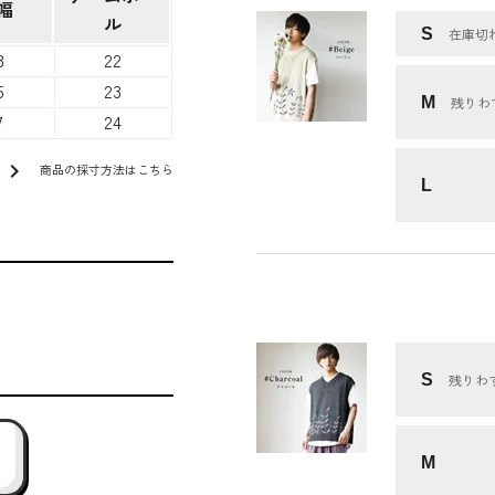
幅
ル
S
在庫切
3
22
5
23
M
残りわ
7
24
chevron_right
商品の採寸方法はこちら
L
S
残りわ
M