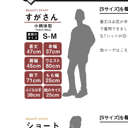
[Sサイズ]を
着丈はお尻が半
で着用できまし
なTシャツが◎
他コーデはこち
[Sサイズ]を