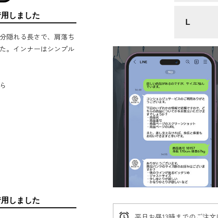
着用しました
L
分隠れる長さで、肩落ち
た。インナーはシンプル
ら
着用しました
alarm
平日お昼13時までのご注