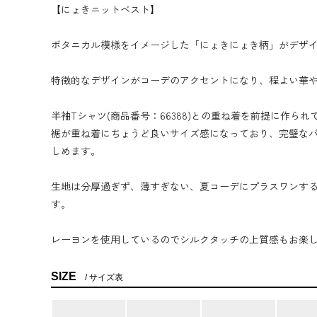
【にょきニットベスト】
ボタニカル模様をイメージした「にょきにょき柄」がデザ
特徴的なデザインがコーデのアクセントになり、程よい華
半袖Tシャツ(商品番号：66388)との重ね着を前提に作ら
裾が重ね着にちょうど良いサイズ感になっており、完璧な
しめます。
生地は分厚過ぎず、薄すぎない、夏コーデにプラスワンす
す。
レーヨンを使用しているのでシルクタッチの上質感もお楽
SIZE
サイズ表