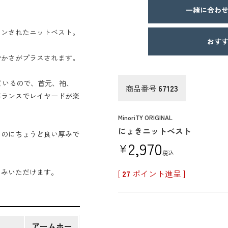
一緒に合わせ
インされたニットベスト。
おすす
やかさがプラスされます。
れているので、首元、袖、
商品番号
67123
バランスでレイヤードが楽
MinoriTY ORIGINAL
にょきニットベスト
るのにちょうど良い厚みで
2,970
¥
税込
しみいただけます。
[
27
ポイント進呈 ]
アームホー