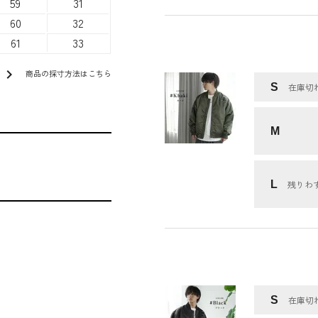
59
31
60
32
61
33
chevron_right
商品の採寸方法はこちら
S
在庫切
M
L
残りわ
S
在庫切