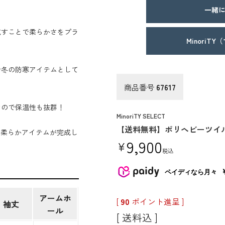
一緒に
施すことで柔らかさをプラ
MinoriT
で冬の防寒アイテムとして
商品番号
67617
なので保温性も抜群！
MinoriTY SELECT
【送料無料】ポリヘビーツイ
しい柔らかアイテムが完成し
9,900
¥
税込
ペイディなら月々
アームホ
[
90
ポイント進呈 ]
袖丈
ール
送料込