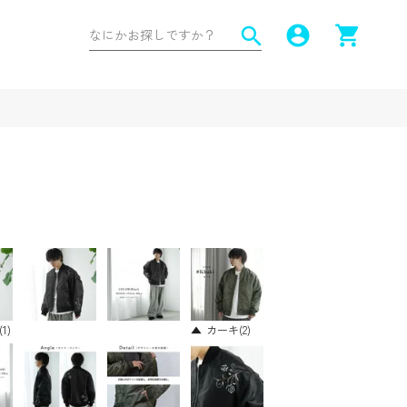
account_circle
shopping_cart
search
1)
カーキ(2)