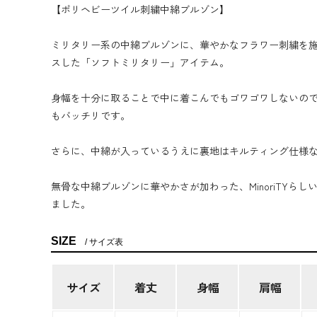
【ポリヘビーツイル刺繍中綿ブルゾン】
ミリタリー系の中綿ブルゾンに、華やかなフラワー刺繍を
スした「ソフトミリタリー」アイテム。
身幅を十分に取ることで中に着こんでもゴワゴワしないの
もバッチリです。
さらに、中綿が入っているうえに裏地はキルティング仕様
無骨な中綿ブルゾンに華やかさが加わった、MinoriTYら
ました。
SIZE
サイズ表
サイズ
着丈
身幅
肩幅