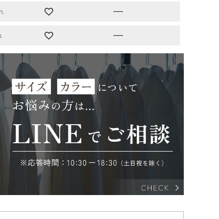
—
れ
—
れ