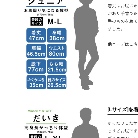
着丈はお尻にか
があり手首で止
手のものを着て
ました。
他コーデはこち
[Lサイズ]を
ゆったりしたサ
ょうどお尻下ま