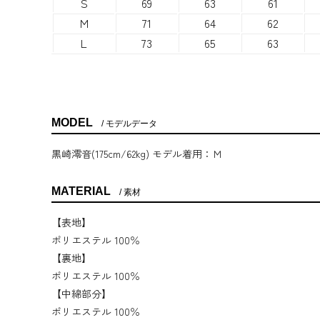
S
69
63
61
M
71
64
62
L
73
65
63
MODEL
モデルデータ
黒崎澪音(175cm/62kg) モデル着用：Ｍ
MATERIAL
素材
【表地】
ポリエステル 100％
【裏地】
ポリエステル 100％
【中綿部分】
ポリエステル 100％