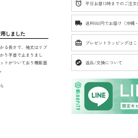
alarm
平日お昼13時までのご注
local_shipping
送料550円でお届け（沖縄
着用しました
card_giftcard
プレゼントラッピングはこ
かる長さで、袖丈はリブ
かり手首で止まりまし
swap_horizontal_circle
返品/交換について
ットがついており機能面
。
ら