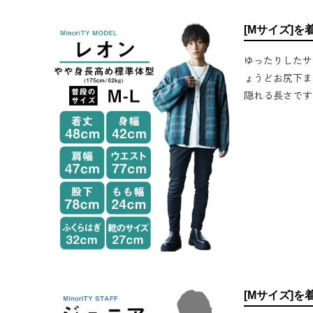
[Mサイズ]を
ゆったりしたサ
ょうどお尻下ま
隠れる長さです
[Mサイズ]を