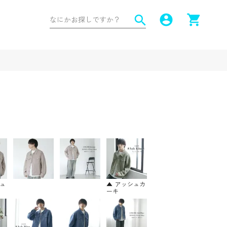
account_circle
shopping_cart
search
ュ
アッシュカ
ーキ