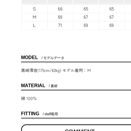
S
66
65
65
M
69
67
67
L
71
69
69
MODEL
モデルデータ
黒崎澪音(175cm/62kg) モデル着用：Ｍ
MATERIAL
素材
綿 100％
FITTING
staff着用