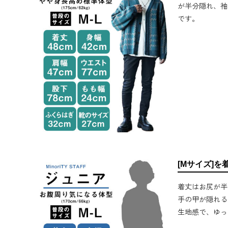
が半分隠れ、袖
です。
[Mサイズ]を
着丈はお尻が半
手の甲が隠れる
生地感で、ゆっ