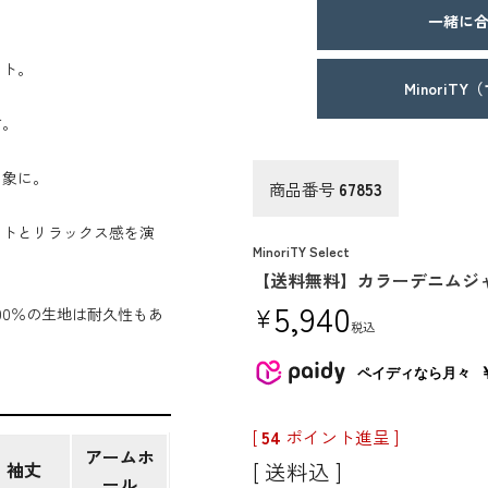
一緒に合
ット。
MinoriT
す。
印象に。
商品番号
67853
ットとリラックス感を演
MinoriTY Select
【送料無料】カラーデニムジ
5,940
¥
00％の生地は耐久性もあ
税込
ペイディなら月々
[
54
ポイント進呈 ]
アームホ
送料込
袖丈
ール