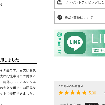
card_giftcard
プレゼントラッピングはこ
ら
swap_horizontal_circle
返品/交換について
着用しました
イズ感です。着丈はお尻
丈は指先半分まで隠れる
り肩落ちしているシルエ
の大きな僕でもお洒落な
5.00
1
ットで着用できました。
たかし
9
購入者
神