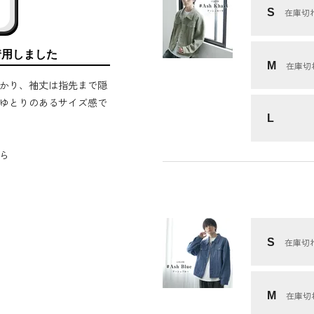
S
在庫切
着用しました
M
在庫切
かり、袖丈は指先まで隠
ゆとりのあるサイズ感で
L
ら
S
在庫切
M
在庫切