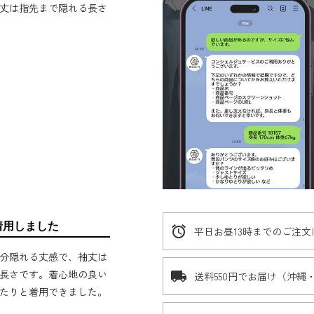
丈は指先まで隠れる長さ
着用しました
alarm
平日お昼13時までのご注
分隠れる丈感で、袖丈は
長さです。着心地の良い
local_shipping
送料550円でお届け（沖縄
たりと着用できました。