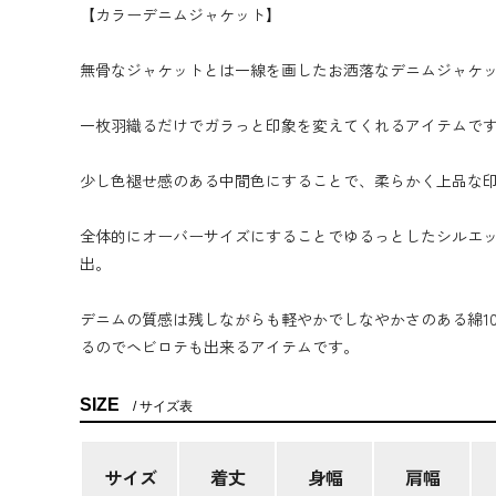
【カラーデニムジャケット】
無骨なジャケットとは一線を画したお洒落なデニムジャケ
一枚羽織るだけでガラっと印象を変えてくれるアイテムで
少し色褪せ感のある中間色にすることで、柔らかく上品な
全体的にオーバーサイズにすることでゆるっとしたシルエ
出。
デニムの質感は残しながらも軽やかでしなやかさのある綿1
るのでヘビロテも出来るアイテムです。
SIZE
サイズ表
サイズ
着丈
身幅
肩幅